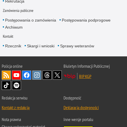
Rekrutacja
Zamówienia publiczne
Postępowania o zamówienia
Postępowania podprogowe
Archiwum
Kontakt
Rzecznik
Skargi i wnioski
Sprawy weteranów
Policja
online
Biuletyn Informacji Publicznej
BIP KGP
Redakcja serwisu
Dostępność
Kontakt z redakcją
Deklaracja dostępności
Nota prawna
Inne wersje portalu
Chcesz wykorzystać materiał