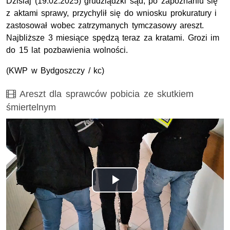
Dzisiaj (19.02.2025) grudziądzki sąd, po zapoznaniu się
z aktami sprawy, przychylił się do wniosku prokuratury i
zastosował wobec zatrzymanych tymczasowy areszt.
Najbliższe 3 miesiące spędzą teraz za kratami. Grozi im
do 15 lat pozbawienia wolności.
(
KWP
w Bydgoszczy / kc)
Film
Areszt dla sprawców pobicia ze skutkiem
śmiertelnym
Odtwórz
wideo