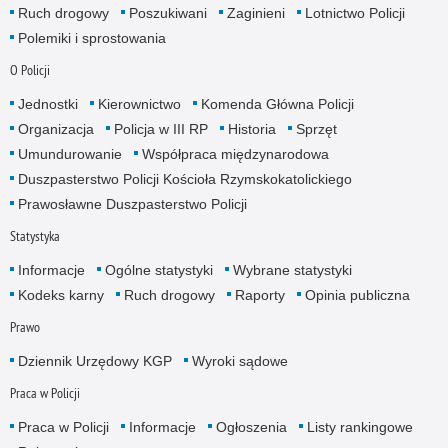
Ruch drogowy
Poszukiwani
Zaginieni
Lotnictwo Policji
Polemiki i sprostowania
O Policji
Jednostki
Kierownictwo
Komenda Główna Policji
Organizacja
Policja w III RP
Historia
Sprzęt
Umundurowanie
Współpraca międzynarodowa
Duszpasterstwo Policji Kościoła Rzymskokatolickiego
Prawosławne Duszpasterstwo Policji
Statystyka
Informacje
Ogólne statystyki
Wybrane statystyki
Kodeks karny
Ruch drogowy
Raporty
Opinia publiczna
Prawo
Dziennik Urzędowy KGP
Wyroki sądowe
Praca w Policji
Praca w Policji
Informacje
Ogłoszenia
Listy rankingowe