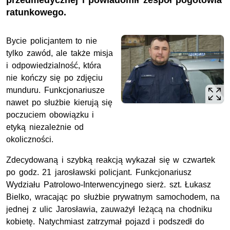
przedmedycznej i powiadomił zespół pogotowia
ratunkowego.
Bycie policjantem to nie
tylko zawód, ale także misja
i odpowiedzialność, która
nie kończy się po zdjęciu
munduru. Funkcjonariusze
nawet po służbie kierują się
poczuciem obowiązku i
etyką niezależnie od
okoliczności.
Zdecydowaną i szybką reakcją wykazał się w czwartek
po godz. 21 jarosławski policjant. Funkcjonariusz
Wydziału Patrolowo-Interwencyjnego
sierż. szt.
Łukasz
Bielko, wracając po służbie prywatnym samochodem, na
jednej z ulic Jarosławia, zauważył leżącą na chodniku
kobietę. Natychmiast zatrzymał pojazd i podszedł do