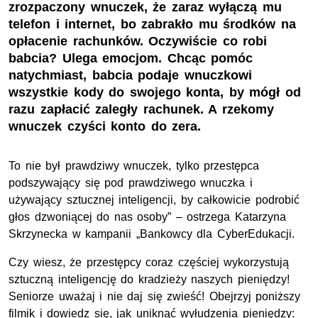
zrozpaczony wnuczek, że zaraz wyłączą mu
telefon i internet, bo zabrakło mu środków na
opłacenie rachunków. Oczywiście co robi
babcia? Ulega emocjom. Chcąc pomóc
natychmiast, babcia podaje wnuczkowi
wszystkie kody do swojego konta, by mógł od
razu zapłacić zaległy rachunek. A rzekomy
wnuczek czyści konto do zera.
To nie był prawdziwy wnuczek, tylko przestępca
podszywający się pod prawdziwego wnuczka i
używający sztucznej inteligencji, by całkowicie podrobić
głos dzwoniącej do nas osoby” – ostrzega Katarzyna
Skrzynecka w kampanii „Bankowcy dla CyberEdukacji.
Czy wiesz, że przestępcy coraz częściej wykorzystują
sztuczną inteligencję do kradzieży naszych pieniędzy!
Seniorze uważaj i nie daj się zwieść! Obejrzyj poniższy
filmik i dowiedz się, jak uniknąć wyłudzenia pieniędzy: