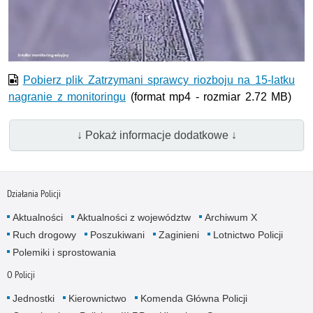
wideo
Pobierz plik Zatrzymani sprawcy riozboju na 15-latku
nagranie z monitoringu
(format mp4 - rozmiar 2.72 MB)
↓ Pokaż informacje dodatkowe ↓
Działania Policji
Aktualności
Aktualności z województw
Archiwum X
Ruch drogowy
Poszukiwani
Zaginieni
Lotnictwo Policji
Polemiki i sprostowania
O Policji
Jednostki
Kierownictwo
Komenda Główna Policji