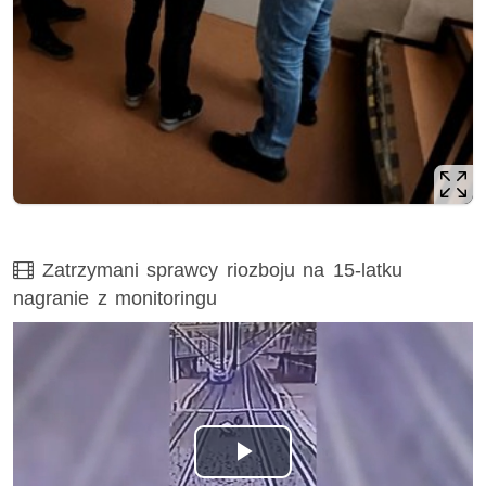
Film
Zatrzymani sprawcy riozboju na 15-latku
nagranie z monitoringu
Odtwórz