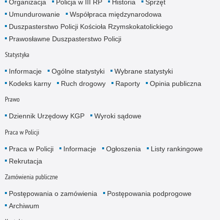
Organizacja
Policja w III RP
Historia
Sprzęt
Umundurowanie
Współpraca międzynarodowa
Duszpasterstwo Policji Kościoła Rzymskokatolickiego
Prawosławne Duszpasterstwo Policji
Statystyka
Informacje
Ogólne statystyki
Wybrane statystyki
Kodeks karny
Ruch drogowy
Raporty
Opinia publiczna
Prawo
Dziennik Urzędowy KGP
Wyroki sądowe
Praca w Policji
Praca w Policji
Informacje
Ogłoszenia
Listy rankingowe
Rekrutacja
Zamówienia publiczne
Postępowania o zamówienia
Postępowania podprogowe
Archiwum