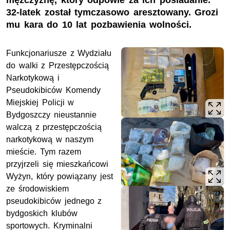
mężczyznę, który odpowie za ich posiadanie.
32-latek został tymczasowo aresztowany. Grozi
mu kara do 10 lat pozbawienia wolności.
Funkcjonariusze z Wydziału
do walki z Przestępczością
Narkotykową i
Pseudokibiców Komendy
Miejskiej Policji w
Bydgoszczy nieustannie
walczą z przestępczością
narkotykową w naszym
mieście. Tym razem
przyjrzeli się mieszkańcowi
Wyżyn, który powiązany jest
ze środowiskiem
pseudokibiców jednego z
bydgoskich klubów
sportowych. Kryminalni