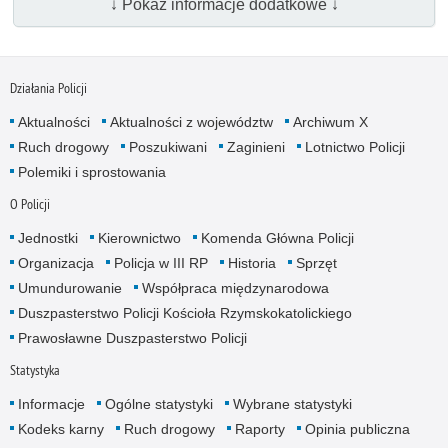
↓ Pokaż informacje dodatkowe ↓
Działania Policji
Aktualności
Aktualności z województw
Archiwum X
Ruch drogowy
Poszukiwani
Zaginieni
Lotnictwo Policji
Polemiki i sprostowania
O Policji
Jednostki
Kierownictwo
Komenda Główna Policji
Organizacja
Policja w III RP
Historia
Sprzęt
Umundurowanie
Współpraca międzynarodowa
Duszpasterstwo Policji Kościoła Rzymskokatolickiego
Prawosławne Duszpasterstwo Policji
Statystyka
Informacje
Ogólne statystyki
Wybrane statystyki
Kodeks karny
Ruch drogowy
Raporty
Opinia publiczna