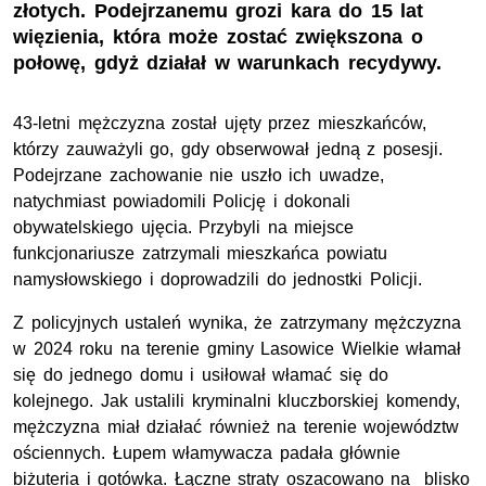
złotych. Podejrzanemu grozi kara do 15 lat
więzienia, która może zostać zwiększona o
połowę, gdyż działał w warunkach recydywy.
43-letni mężczyzna został ujęty przez mieszkańców,
którzy zauważyli go, gdy obserwował jedną z posesji.
Podejrzane zachowanie nie uszło ich uwadze,
natychmiast powiadomili Policję i dokonali
obywatelskiego ujęcia. Przybyli na miejsce
funkcjonariusze zatrzymali mieszkańca powiatu
namysłowskiego i doprowadzili do jednostki Policji.
Z policyjnych ustaleń wynika, że zatrzymany mężczyzna
w 2024 roku na terenie gminy Lasowice Wielkie włamał
się do jednego domu i usiłował włamać się do
kolejnego. Jak ustalili kryminalni kluczborskiej komendy,
mężczyzna miał działać również na terenie województw
ościennych. Łupem włamywacza padała głównie
biżuteria i gotówka. Łączne straty oszacowano na blisko