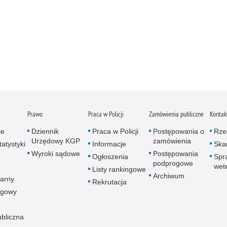
Prawo
Praca w Policji
Zamówienia publiczne
Kontak
je
Dziennik
Praca w Policji
Postępowania o
Rze
Urzędowy KGP
zamówienia
atystyki
Informacje
Skar
Wyroki sądowe
Postępowania
Ogłoszenia
Spr
podprogowe
wet
Listy rankingowe
Archiwum
arny
Rekrutacja
ogowy
ubliczna