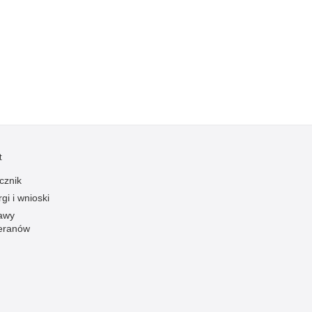
Kradzieże z włamaniem
Kultura
Logistyka, wyposażenie
Materiały wybuchowe
Nagrodzeni policjanci
Napady na banki
Napady na taksówkarzy
t
Napady na tiry
cznik
Nielegalny handel farmaceutykami
gi i wnioski
Nietrzeźwi kierujący
awy
Nietrzeźwi opiekunowie
eranów
Nietrzeźwi pracownicy
Niszczenie mienia
Nowoczesne technologie w pracy Policji
Odpowiedzialność majątkowa Policji