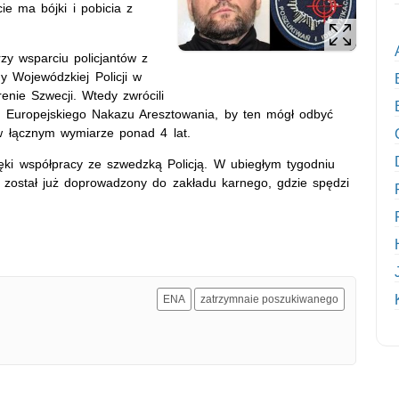
e ma bójki i pobicia z
zy wsparciu policjantów z
y Wojewódzkiej Policji w
renie Szwecji. Wtedy zwrócili
m Europejskiego Nakazu Aresztowania, by ten mógł odbyć
w łącznym wymiarze ponad 4 lat.
ięki współpracy ze szwedzką Policją. W ubiegłym tygodniu
a został już doprowadzony do zakładu karnego, gdzie spędzi
ENA
zatrzymnaie poszukiwanego