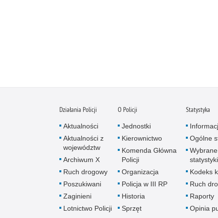
Działania Policji
O Policji
Statystyka
Aktualności
Jednostki
Informac
Aktualności z
Kierownictwo
Ogólne st
województw
Komenda Główna
Wybrane
Archiwum X
Policji
statystyki
Ruch drogowy
Organizacja
Kodeks k
Poszukiwani
Policja w III RP
Ruch dr
Zaginieni
Historia
Raporty
Lotnictwo Policji
Sprzęt
Opinia p