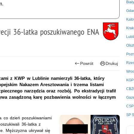
Biał
m.
Gda
Kato
Kra
wecji 36-latka poszukiwanego ENA
Lubl
Olsz
Poz
Rze
Powrót
Drukuj
Wro
mi z KWP w Lublinie namierzyli 36-latka, który
KGP
opejskim Nakazem Aresztowania i trzema listami
CBZ
piecznego narzędzia oraz rozbój. Po ekstradycji trafił
bywa zasądzoną karę pozbawienia wolności w łącznym
Gaze
CSP
SP S
a co dzień poszukiwaniami
oszukiwali 36-latka z
ze. Mężczyzna ukrywał się