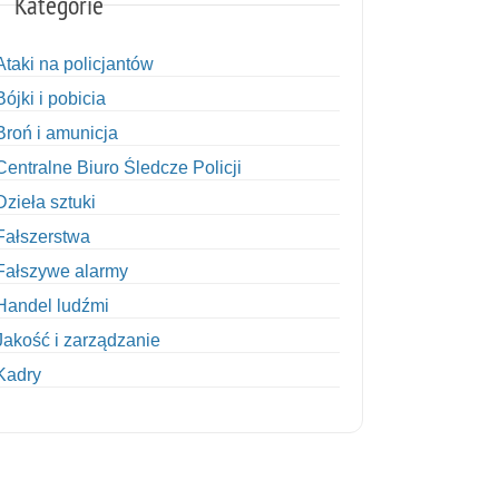
Kategorie
Ataki na policjantów
Bójki i pobicia
Broń i amunicja
Centralne Biuro Śledcze Policji
Dzieła sztuki
Fałszerstwa
Fałszywe alarmy
Handel ludźmi
Jakość i zarządzanie
Kadry
Kobiety w Policji
Korupcja
Kradzież