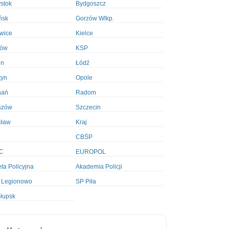
ystok
Bydgoszcz
ńsk
Gorzów Wlkp.
wice
Kielce
ków
KSP
in
Łódź
tyn
Opole
nań
Radom
szów
Szczecin
cław
Kraj
CBŚP
C
EUROPOL
ta Policyjna
Akademia Policji
 Legionowo
SP Piła
łupsk