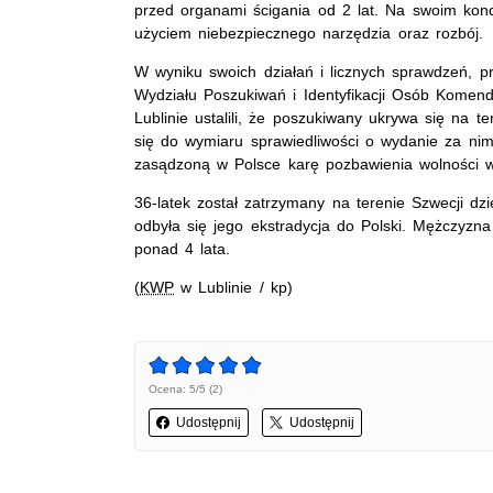
przed organami ścigania od 2 lat. Na swoim konci
użyciem niebezpiecznego narzędzia oraz rozbój.
W wyniku swoich działań i licznych sprawdzeń, pr
Wydziału Poszukiwań i Identyfikacji Osób Komend
Lublinie ustalili, że poszukiwany ukrywa się na te
się do wymiaru sprawiedliwości o wydanie za ni
zasądzoną w Polsce karę pozbawienia wolności 
36-latek został zatrzymany na terenie Szwecji dz
odbyła się jego ekstradycja do Polski. Mężczyzn
ponad 4 lata.
(
KWP
w Lublinie / kp)
Ocena: 5/5 (2)
Udostępnij
Udostępnij