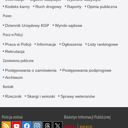
Kodeks karny
Ruch drogowy
Raporty
Opinia publiczna
Prawo
Dziennik Urzędowy KGP
Wyroki sądowe
Praca w Policji
Praca w Policji
Informacje
Ogłoszenia
Listy rankingowe
Rekrutacja
Zamówienia publiczne
Postępowania o zamówienia
Postępowania podprogowe
Archiwum
Kontakt
Rzecznik
Skargi i wnioski
Sprawy weteranów
Policja
online
Biuletyn Informacji Publicznej
BIP KGP