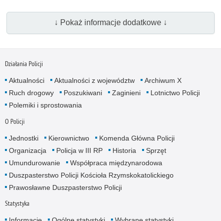
↓ Pokaż informacje dodatkowe ↓
Działania Policji
Aktualności
Aktualności z województw
Archiwum X
Ruch drogowy
Poszukiwani
Zaginieni
Lotnictwo Policji
Polemiki i sprostowania
O Policji
Jednostki
Kierownictwo
Komenda Główna Policji
Organizacja
Policja w III RP
Historia
Sprzęt
Umundurowanie
Współpraca międzynarodowa
Duszpasterstwo Policji Kościoła Rzymskokatolickiego
Prawosławne Duszpasterstwo Policji
Statystyka
Informacje
Ogólne statystyki
Wybrane statystyki