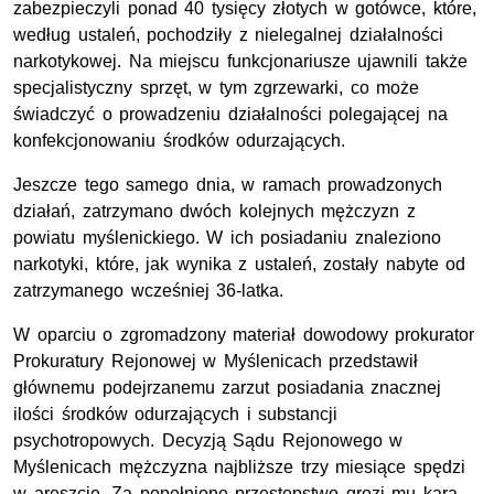
zabezpieczyli ponad 40 tysięcy złotych w gotówce, które,
według ustaleń, pochodziły z nielegalnej działalności
narkotykowej. Na miejscu funkcjonariusze ujawnili także
specjalistyczny sprzęt, w tym zgrzewarki, co może
świadczyć o prowadzeniu działalności polegającej na
konfekcjonowaniu środków odurzających.
Jeszcze tego samego dnia, w ramach prowadzonych
działań, zatrzymano dwóch kolejnych mężczyzn z
powiatu myślenickiego. W ich posiadaniu znaleziono
narkotyki, które, jak wynika z ustaleń, zostały nabyte od
zatrzymanego wcześniej 36-latka.
W oparciu o zgromadzony materiał dowodowy prokurator
Prokuratury Rejonowej w Myślenicach przedstawił
głównemu podejrzanemu zarzut posiadania znacznej
ilości środków odurzających i substancji
psychotropowych. Decyzją Sądu Rejonowego w
Myślenicach mężczyzna najbliższe trzy miesiące spędzi
w areszcie. Za popełnione przestępstwo grozi mu kara