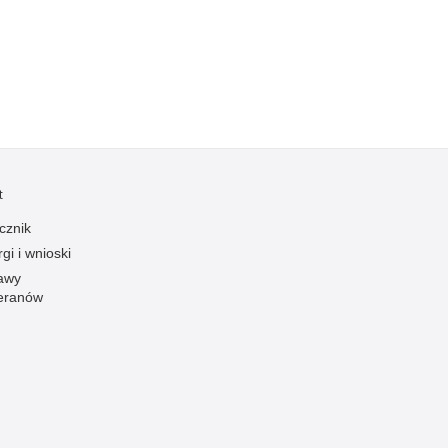
Ofiarni i odważni
Opinia publiczna
Oszustwa
Pedofilia, pornografia dziecięca
Piractwo przemysłowe
Podrabianie znaków towarowych
t
Pogryzienia przez psy
cznik
Polemiki i sprostowania
gi i wnioski
Policja inaczej
awy
eranów
Policjant z pasją
Porwania
Pożary i podpalenia
Pranie brudnych pieniędzy
Prawa człowieka