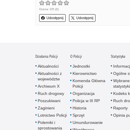
Ocena: 0/5 (0)
Udostępnij
Udostępnij
Działania Policji
O Policji
Statystyka
Aktualności
Jednostki
Informac
Aktualności z
Kierownictwo
Ogólne st
województw
Komenda Główna
Wybrane
Archiwum X
Policji
statystyki
Ruch drogowy
Organizacja
Kodeks k
Poszukiwani
Policja w III RP
Ruch dr
Zaginieni
Historia
Raporty
Lotnictwo Policji
Sprzęt
Opinia p
Polemiki i
Umundurowanie
sprostowania
Współpraca