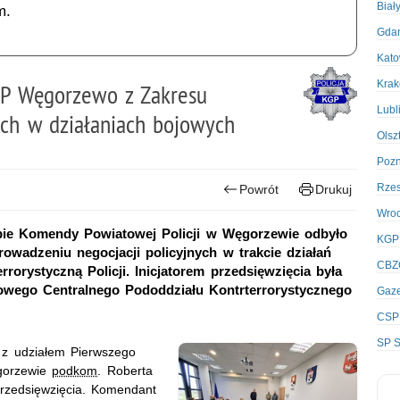
Biał
m.
Gda
Kato
Kra
P Węgorzewo z Zakresu
Lubl
ych w działaniach bojowych
Olsz
Poz
Rze
Powrót
Drukuj
Wro
ibie Komendy Powiatowej Policji w Węgorzewie odbyło
KGP
wadzeniu negocjacji policyjnych w trakcie działań
CBZ
rorystyczną Policji. Inicjatorem przedsięwzięcia była
owego Centralnego Pododdziału Kontrterrorystycznego
Gaze
CSP
SP S
a z udziałem Pierwszego
gorzewie
podkom
. Roberta
przedsięwzięcia. Komendant