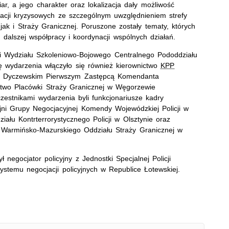
r, a jego charakter oraz lokalizacja dały możliwość
acji kryzysowych ze szczególnym uwzględnieniem strefy
 jak i Straży Granicznej. Poruszone zostały tematy, których
 dalszej współpracy i koordynacji wspólnych działań.
cji Wydziału Szkoleniowo-Bojowego Centralnego Pododdziału
ję wydarzenia włączyło się również kierownictwo
KPP
m Dyczewskim Pierwszym Zastępcą Komendanta
ctwo Placówki Straży Granicznej w Węgorzewie
zestnikami wydarzenia byli funkcjonariusze kadry
jni Grupy Negocjacyjnej Komendy Wojewódzkiej Policji w
iału Kontrterrorystycznego Policji w Olsztynie oraz
ń Warmińsko-Mazurskiego Oddziału Straży Granicznej w
negocjator policyjny z Jednostki Specjalnej Policji
ystemu negocjacji policyjnych w Republice Łotewskiej.