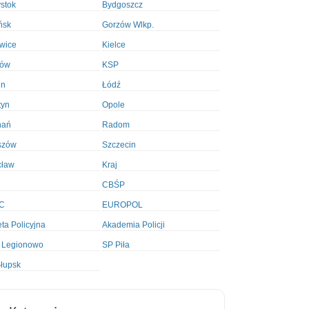
ystok
Bydgoszcz
ńsk
Gorzów Wlkp.
wice
Kielce
ków
KSP
in
Łódź
tyn
Opole
nań
Radom
szów
Szczecin
cław
Kraj
CBŚP
C
EUROPOL
ta Policyjna
Akademia Policji
 Legionowo
SP Piła
łupsk