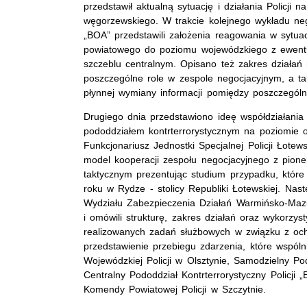
przedstawił aktualną sytuację i działania Policji n
węgorzewskiego. W trakcie kolejnego wykładu neg
„BOA” przedstawili założenia reagowania w sytua
powiatowego do poziomu wojewódzkiego z ewen
szczeblu centralnym. Opisano też zakres działań 
poszczególne role w zespole negocjacyjnym, a ta
płynnej wymiany informacji pomiędzy poszczegól
Drugiego dnia przedstawiono ideę współdziałania
pododdziałem kontrterrorystycznym na poziomie ope
Funkcjonariusz Jednostki Specjalnej Policji Łotews
model kooperacji zespołu negocjacyjnego z pio
taktycznym prezentując studium przypadku, które
roku w Rydze - stolicy Republiki Łotewskiej. Nast
Wydziału Zabezpieczenia Działań Warmińsko-Mazur
i omówili strukturę, zakres działań oraz wykorzys
realizowanych zadań służbowych w związku z oc
przedstawienie przebiegu zdarzenia, które wspó
Wojewódzkiej Policji w Olsztynie, Samodzielny Pod
Centralny Pododdział Kontrterrorystyczny Policji
Komendy Powiatowej Policji w Szczytnie.