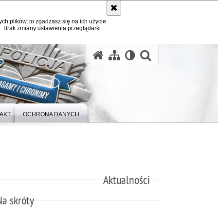
ych plików, to zgadzasz się na ich użycie
. Brak zmiany ustawienia przeglądarki
otwórz wysz
AKT
OCHRONA DANYCH
Aktualności
Na skróty