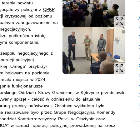
a terenie powiatu
ocjatorzy policyjni z
CPKP
cji kryzysowej od poziomu
tualnym zaangażowaniem na
negocjacyjnych,
kże podkreślono istotę
nymi komponentami.
 zespołu negocjacyjnego z
racji policyjnej.
kiej „Omega” przybliżył
nem bojowym na poziomie
 miało miejsce w 2024
ępnie funkcjonariusze
skiego Oddziału Straży Granicznej w Kętrzynie przedstawili
tywany sprzęt - całość w odniesieniu do aktualnie
hroną granicy państwowej. Ostatnim wykładem było
lnie realizowane było przez Grupę Negocjacyjną Komendy
oddział Kontrterrorystyczny Policji w Olsztynie oraz
 „BOA” w ramach operacji policyjnej prowadzonej na rzecz