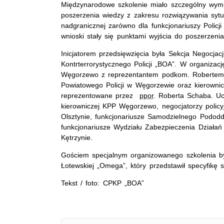
Międzynarodowe szkolenie miało szczególny wymia
poszerzenia wiedzy z zakresu rozwiązywania sytu
nadgranicznej zarówno dla funkcjonariuszy Policji
wnioski stały się punktami wyjścia do poszerzenia
Inicjatorem przedsięwzięcia była Sekcja Negocja
Kontrterrorystycznego Policji „BOA”. W organizac
Węgorzewo z reprezentantem podkom. Roberte
Powiatowego Policji w Węgorzewie oraz kierowni
reprezentowane przez
ppor
. Roberta Schaba. Uc
kierowniczej KPP Węgorzewo, negocjatorzy policy
Olsztynie, funkcjonariusze Samodzielnego Pododdz
funkcjonariusze Wydziału Zabezpieczenia Działa
Kętrzynie.
Gościem specjalnym organizowanego szkolenia był 
Łotewskiej „Omega”, który przedstawił specyfikę s
Tekst / foto: CPKP „BOA”