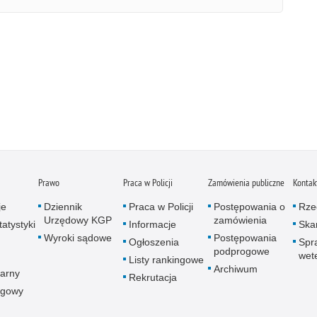
Prawo
Praca w Policji
Zamówienia publiczne
Kontak
je
Dziennik
Praca w Policji
Postępowania o
Rze
Urzędowy KGP
zamówienia
atystyki
Informacje
Skar
Wyroki sądowe
Postępowania
Ogłoszenia
Spr
podprogowe
wet
Listy rankingowe
Archiwum
arny
Rekrutacja
ogowy