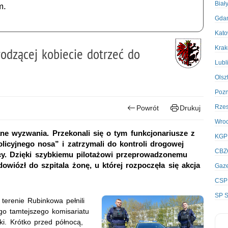
Biał
m.
Gda
Kato
Kra
odzącej kobiecie dotrzeć do
Lubl
Olsz
Poz
Rze
Powrót
Drukuj
Wro
ane wyzwania. Przekonali się o tym funkcjonariusze z
KGP
icyjnego nosa” i zatrzymali do kontroli drogowej
CBZ
ocy. Dzięki szybkiemu pilotażowi przeprowadzonemu
owiózł do szpitala żonę, u której rozpoczęła się akcja
Gaze
CSP
SP S
terenie Rubinkowa pełnili
ego tamtejszego komisariatu
ski. Krótko przed północą,