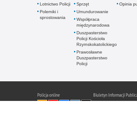
Lotnictwo Policji
Sprzęt
Opinia p
Polemiki i
Umundurowanie
sprostowania
Współpraca
międzynarodowa
Duszpasterstwo
Policji Kościoła
Rzymskokatolickiego
Prawosławne
Duszpasterstwo
Policji
Policja
online
Biuletyn Informacji Public
BIP KGP