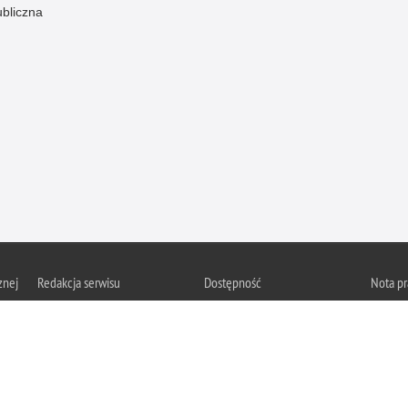
ubliczna
znej
Redakcja serwisu
Dostępność
Nota p
Chcesz 
Kontakt z redakcją
Deklaracja dostępności
z serwis
Zapozna
Polityk