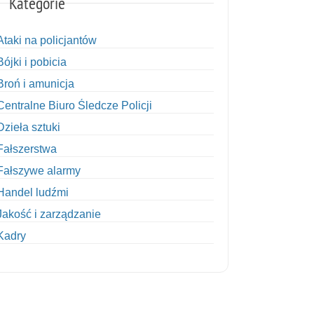
Kategorie
Ataki na policjantów
Bójki i pobicia
Broń i amunicja
Centralne Biuro Śledcze Policji
Dzieła sztuki
Fałszerstwa
Fałszywe alarmy
Handel ludźmi
Jakość i zarządzanie
Kadry
Kobiety w Policji
Korupcja
Kradzież