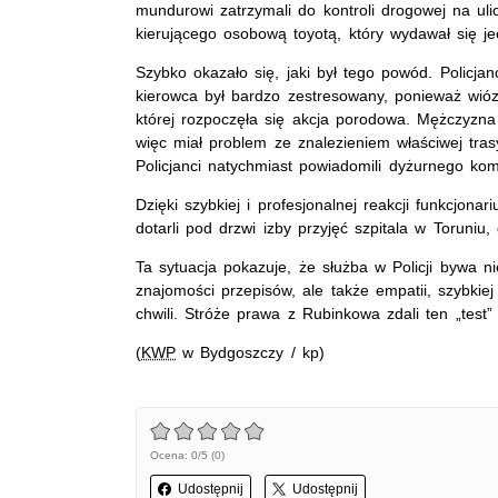
mundurowi zatrzymali do kontroli drogowej na uli
kierującego osobową toyotą, który wydawał się je
Szybko okazało się, jaki był tego powód. Policjanci
kierowca był bardzo zestresowany, ponieważ wióz
której rozpoczęła się akcja porodowa. Mężczyzna
więc miał problem ze znalezieniem właściwej tras
Policjanci natychmiast powiadomili dyżurnego komi
Dzięki szybkiej i profesjonalnej reakcji funkcjona
dotarli pod drzwi izby przyjęć szpitala w Toruniu
Ta sytuacja pokazuje, że służba w Policji bywa n
znajomości przepisów, ale także empatii, szybkiej
chwili. Stróże prawa z Rubinkowa zdali ten „test”
(
KWP
w Bydgoszczy / kp)
Ocena: 0/5 (0)
Udostępnij
Udostępnij