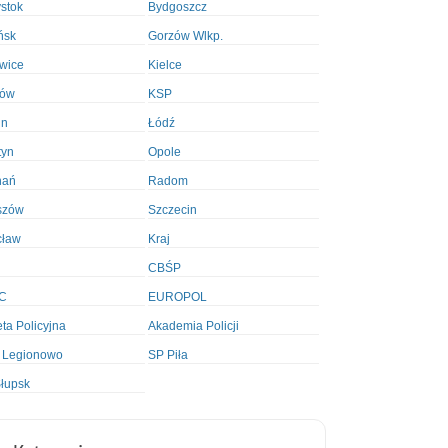
ystok
Bydgoszcz
ńsk
Gorzów Wlkp.
wice
Kielce
ków
KSP
in
Łódź
tyn
Opole
nań
Radom
szów
Szczecin
cław
Kraj
CBŚP
C
EUROPOL
ta Policyjna
Akademia Policji
 Legionowo
SP Piła
łupsk