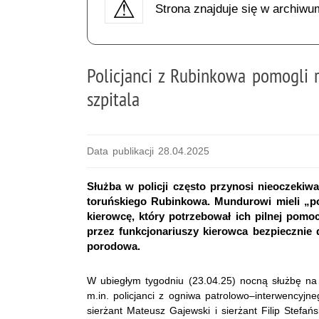
Strona znajduje się w archiwu
Policjanci z Rubinkowa pomogli r
szpitala
Data publikacji 28.04.2025
Służba w policji często przynosi nieoczekiw
toruńskiego Rubinkowa. Mundurowi mieli „pol
kierowcę, który potrzebował ich pilnej pom
przez funkcjonariuszy kierowca bezpiecznie d
porodowa.
W ubiegłym tygodniu (23.04.25) nocną służbę na 
m.in. policjanci z ogniwa patrolowo–interwencyjn
sierżant Mateusz Gajewski i sierżant Filip Stefań