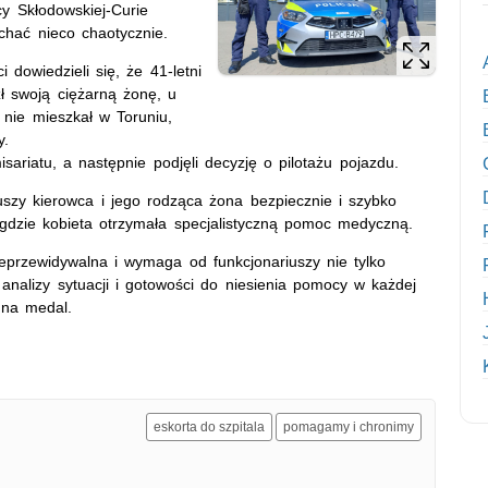
cy Skłodowskiej-Curie
chać nieco chaotycznie.
 dowiedzieli się, że 41-letni
ł swoją ciężarną żonę, u
 nie mieszkał w Toruniu,
y.
sariatu, a następnie podjęli decyzję o pilotażu pojazdu.
riuszy kierowca i jego rodząca żona bezpiecznie i szybko
, gdzie kobieta otrzymała specjalistyczną pomoc medyczną.
ieprzewidywalna i wymaga od funkcjonariuszy nie tylko
 analizy sytuacji i gotowości do niesienia pomocy w każdej
 na medal.
eskorta do szpitala
pomagamy i chronimy