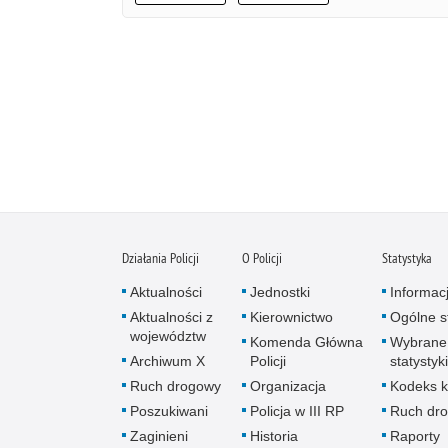
Działania Policji
O Policji
Statystyka
Aktualności
Jednostki
Informac
Aktualności z
Kierownictwo
Ogólne st
województw
Komenda Główna
Wybrane
Archiwum X
Policji
statystyki
Ruch drogowy
Organizacja
Kodeks k
Poszukiwani
Policja w III RP
Ruch dr
Zaginieni
Historia
Raporty