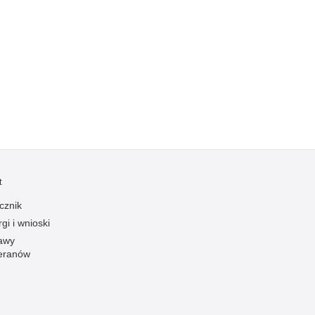
Kradzieże z włamaniem
Kultura
Logistyka, wyposażenie
Materiały wybuchowe
Nagrodzeni policjanci
Napady na banki
Napady na taksówkarzy
Napady na tiry
t
Nielegalny handel farmaceutykami
Nietrzeźwi kierujący
cznik
gi i wnioski
Nietrzeźwi opiekunowie
awy
Nietrzeźwi pracownicy
eranów
Niszczenie mienia
Nowoczesne technologie w pracy Policji
Odpowiedzialność majątkowa Policji