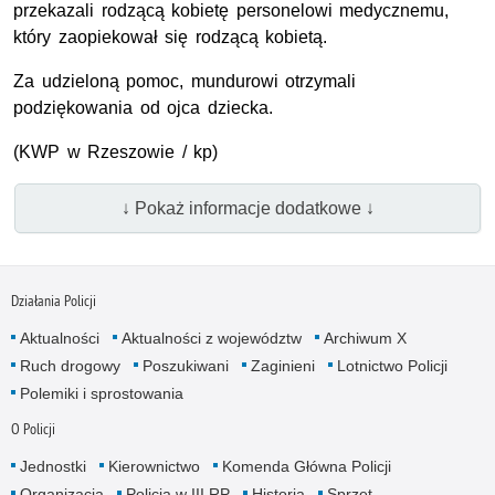
przekazali rodzącą kobietę personelowi medycznemu,
który zaopiekował się rodzącą kobietą.
Za udzieloną pomoc, mundurowi otrzymali
podziękowania od ojca dziecka.
(
KWP
w Rzeszowie / kp)
↓ Pokaż informacje dodatkowe ↓
Działania Policji
Aktualności
Aktualności z województw
Archiwum X
Ruch drogowy
Poszukiwani
Zaginieni
Lotnictwo Policji
Polemiki i sprostowania
O Policji
Jednostki
Kierownictwo
Komenda Główna Policji
Organizacja
Policja w III RP
Historia
Sprzęt