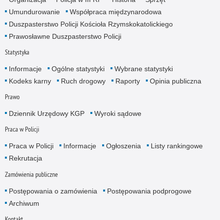
Umundurowanie
Współpraca międzynarodowa
Duszpasterstwo Policji Kościoła Rzymskokatolickiego
Prawosławne Duszpasterstwo Policji
Statystyka
Informacje
Ogólne statystyki
Wybrane statystyki
Kodeks karny
Ruch drogowy
Raporty
Opinia publiczna
Prawo
Dziennik Urzędowy KGP
Wyroki sądowe
Praca w Policji
Praca w Policji
Informacje
Ogłoszenia
Listy rankingowe
Rekrutacja
Zamówienia publiczne
Postępowania o zamówienia
Postępowania podprogowe
Archiwum
Kontakt