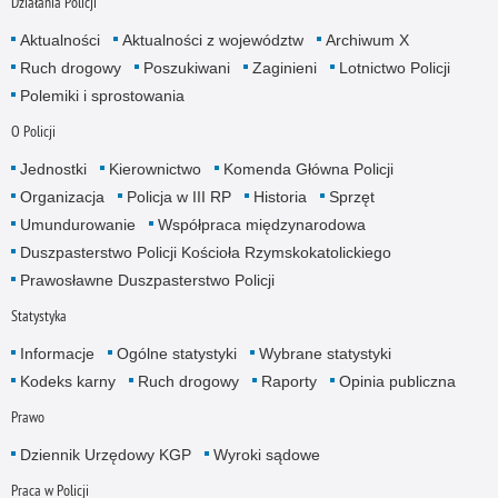
Działania Policji
Aktualności
Aktualności z województw
Archiwum X
Ruch drogowy
Poszukiwani
Zaginieni
Lotnictwo Policji
Polemiki i sprostowania
O Policji
Jednostki
Kierownictwo
Komenda Główna Policji
Organizacja
Policja w III RP
Historia
Sprzęt
Umundurowanie
Współpraca międzynarodowa
Duszpasterstwo Policji Kościoła Rzymskokatolickiego
Prawosławne Duszpasterstwo Policji
Statystyka
Informacje
Ogólne statystyki
Wybrane statystyki
Kodeks karny
Ruch drogowy
Raporty
Opinia publiczna
Prawo
Dziennik Urzędowy KGP
Wyroki sądowe
Praca w Policji