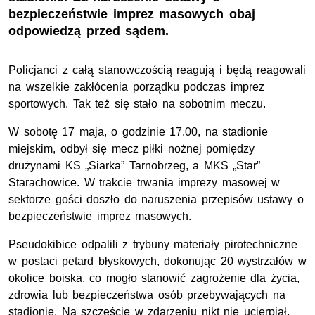
bezpieczeństwie imprez masowych obaj
odpowiedzą przed sądem.
Policjanci z całą stanowczością reagują i będą reagowali
na wszelkie zakłócenia porządku podczas imprez
sportowych. Tak też się stało na sobotnim meczu.
W sobotę 17 maja, o godzinie 17.00, na stadionie
miejskim, odbył się mecz piłki nożnej pomiędzy
drużynami
KS
„Siarka” Tarnobrzeg, a MKS „Star”
Starachowice. W trakcie trwania imprezy masowej w
sektorze gości doszło do naruszenia przepisów ustawy o
bezpieczeństwie imprez masowych.
Pseudokibice odpalili z trybuny materiały pirotechniczne
w postaci petard błyskowych, dokonując 20 wystrzałów w
okolice boiska, co mogło stanowić zagrożenie dla życia,
zdrowia lub bezpieczeństwa osób przebywających na
stadionie. Na szczęście w zdarzeniu nikt nie ucierpiał.