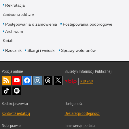
Rekrutacja
Zamówienia publiczne
Postępowania o zamówienia
Postępowania podprogowe
Archiwum
Kontakt
Rzecznik
Skargi i wnioski
Sprawy weteranów
Policja
online
Biuletyn Informacji Publicznej
BIP KGP
Redakcja serwisu
Dostępność
Kontakt z redakcją
Deklaracja dostępności
Nota prawna
Inne wersje portalu