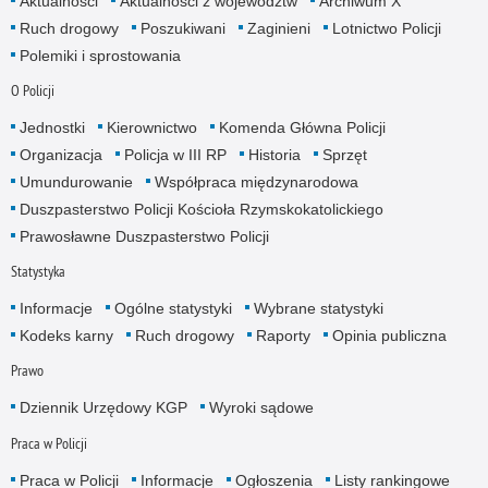
Aktualności
Aktualności z województw
Archiwum X
Ruch drogowy
Poszukiwani
Zaginieni
Lotnictwo Policji
Polemiki i sprostowania
O Policji
Jednostki
Kierownictwo
Komenda Główna Policji
Organizacja
Policja w III RP
Historia
Sprzęt
Umundurowanie
Współpraca międzynarodowa
Duszpasterstwo Policji Kościoła Rzymskokatolickiego
Prawosławne Duszpasterstwo Policji
Statystyka
Informacje
Ogólne statystyki
Wybrane statystyki
Kodeks karny
Ruch drogowy
Raporty
Opinia publiczna
Prawo
Dziennik Urzędowy KGP
Wyroki sądowe
Praca w Policji
Praca w Policji
Informacje
Ogłoszenia
Listy rankingowe