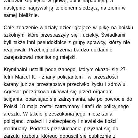
zadawał kopnięcia w głowę, opluł napadniętą, a
następnie nagrywał ją telefonem siedzącą na ziemi w
samej bieliźnie.
Całe zdarzenie widziały dzieci grające w piłkę na boisku
szkolnym, które przestraszyły się i uciekły. Świadkami
byli także inni pseudokibice z grupy sprawcy, którzy nie
reagowali. Przebieg zdarzenia bardzo dokładnie
zarejestrował monitoring miejski.
Kryminalni ustalili podejrzanego, którym okazał się 27-
letni Marcel K. - znany policjantom i w przeszłości
karany już za przestępstwa przeciwko życiu i zdrowiu.
Agresor początkowo ukrywał się przed organami
ścigania, obawiając się zatrzymania, ale po powrocie do
Polski 18 maja został zatrzymany i trafił do policyjnego
aresztu. W takcie przeszukania jego mieszkania
policjanci znaleźli i zabezpieczyli niewielkie ilości
marihuany. Podczas przesłuchania przyznał się do
zarzutu rozboju, którego dopuścił się publicznie z