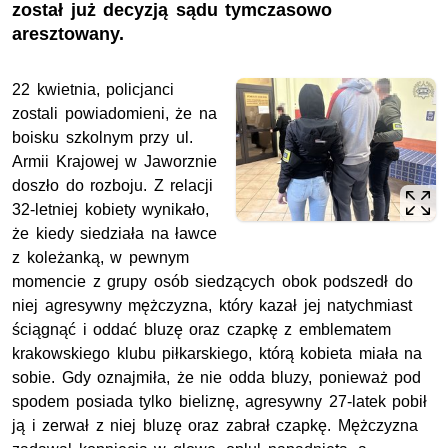
został już decyzją sądu tymczasowo
aresztowany.
22 kwietnia, policjanci
zostali powiadomieni, że na
boisku szkolnym przy ul.
Armii Krajowej w Jaworznie
doszło do rozboju. Z relacji
32-letniej kobiety wynikało,
że kiedy siedziała na ławce
z koleżanką, w pewnym
momencie z grupy osób siedzących obok podszedł do
niej agresywny mężczyzna, który kazał jej natychmiast
ściągnąć i oddać bluzę oraz czapkę z emblematem
krakowskiego klubu piłkarskiego, którą kobieta miała na
sobie. Gdy oznajmiła, że nie odda bluzy, ponieważ pod
spodem posiada tylko bieliznę, agresywny 27-latek pobił
ją i zerwał z niej bluzę oraz zabrał czapkę. Mężczyzna