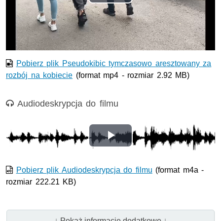
Odtwórz
wideo
Pobierz plik Pseudokibic tymczasowo aresztowany za
rozbój na kobiecie
(format mp4 - rozmiar 2.92 MB)
Nagranie audio
Audiodeskrypcja do filmu
Odtwórz
wideo
Pobierz plik Audiodeskrypcja do filmu
(format m4a -
rozmiar 222.21 KB)
↓ Pokaż informacje dodatkowe ↓