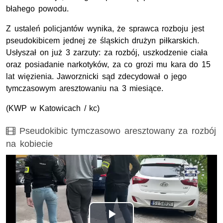
błahego powodu.
Z ustaleń policjantów wynika, że sprawca rozboju jest
pseudokibicem jednej ze śląskich drużyn piłkarskich.
Usłyszał on już 3 zarzuty: za rozbój, uszkodzenie ciała
oraz posiadanie narkotyków, za co grozi mu kara do 15
lat więzienia. Jaworznicki sąd zdecydował o jego
tymczasowym aresztowaniu na 3 miesiące.
(
KWP
w Katowicach / kc)
Film
Pseudokibic tymczasowo aresztowany za rozbój
na kobiecie