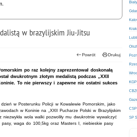
Biał
m.
Gda
Kato
Kra
listą w brazylijskim Jiu-Jitsu
Lubl
Olsz
Powrót
Drukuj
Poz
Rze
 Pomorskim po raz kolejny zaprezentował doskonałą
Wro
został dwukrotnym złotym medalistą podczas „XXII
KGP
oninie. To nie pierwszy i zapewne nie ostatni sukces
CBZ
Gaze
o dzień w Posterunku Policji w Kowalewie Pomorskim, jako
CSP
 zawodach w Koninie na „XXII Pucharze Polski w Brazylijskim
az niezwykła wola walki pozwoliły mu dwukrotnie wywalczyć
SP S
e pasy, waga do 100,5kg oraz Masters I, niebieskie pasy