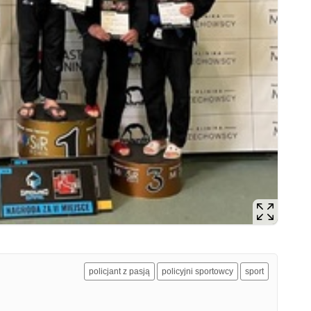
policjant z pasją
policyjni sportowcy
sport