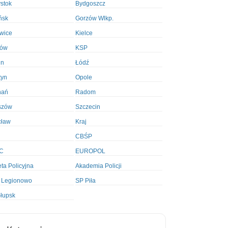
ystok
Bydgoszcz
ńsk
Gorzów Wlkp.
wice
Kielce
ków
KSP
in
Łódź
tyn
Opole
nań
Radom
szów
Szczecin
cław
Kraj
CBŚP
C
EUROPOL
ta Policyjna
Akademia Policji
 Legionowo
SP Piła
łupsk