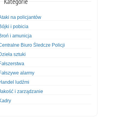
Kategorie
Ataki na policjantów
Bójki i pobicia
Broń i amunicja
Centralne Biuro Śledcze Policji
Dzieła sztuki
Fałszerstwa
Fałszywe alarmy
Handel ludźmi
Jakość i zarządzanie
Kadry
Kobiety w Policji
Korupcja
Kradzież