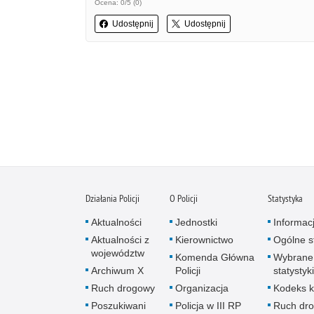
Ocena: 0/5 (0)
Udostępnij
Udostępnij
Działania Policji
O Policji
Statystyka
Aktualności
Jednostki
Informac
Aktualności z
Kierownictwo
Ogólne st
województw
Komenda Główna
Wybrane
Archiwum X
Policji
statystyki
Ruch drogowy
Organizacja
Kodeks k
Poszukiwani
Policja w III RP
Ruch dr