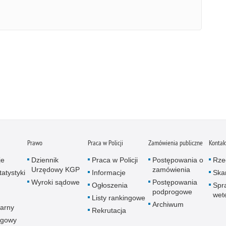
Prawo
Praca w Policji
Zamówienia publiczne
Kontak
je
Dziennik
Praca w Policji
Postępowania o
Rze
Urzędowy KGP
zamówienia
atystyki
Informacje
Skar
Wyroki sądowe
Postępowania
Ogłoszenia
Spr
podprogowe
wet
Listy rankingowe
Archiwum
arny
Rekrutacja
ogowy