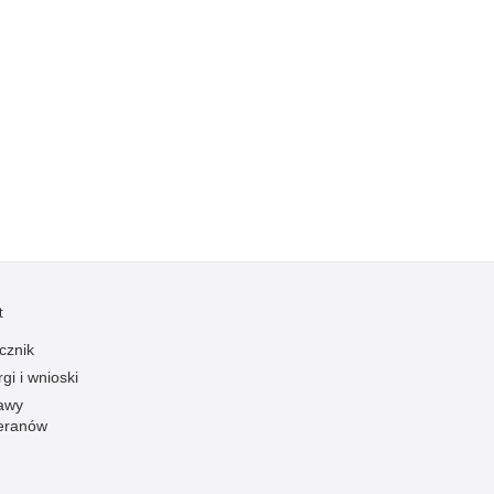
Kradzieże z włamaniem
Kultura
Logistyka, wyposażenie
Materiały wybuchowe
Nagrodzeni policjanci
Napady na banki
Napady na taksówkarzy
Napady na tiry
Nielegalny handel farmaceutykami
t
Nietrzeźwi kierujący
cznik
Nietrzeźwi opiekunowie
gi i wnioski
Nietrzeźwi pracownicy
awy
Niszczenie mienia
eranów
Nowoczesne technologie w pracy Policji
Odpowiedzialność majątkowa Policji