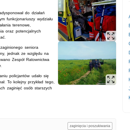
zadysponował do działań
ym funkcjonariuszy wydziału
iałania terenowe,
ia oraz potencjalnych
ać.
 zaginionego seniora
ny, jednak ze względu na
ezwano Zespół Ratownictwa
.
niu policjantów udało się
nał. To kolejny przykład tego,
ach zaginięć osób starszych
zaginięcia i poszukiwania