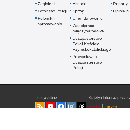
Zaginieni
Historia
Raporty
Lotnictwo Policji
Sprzęt
Opinia p
Polemiki i
Umundurowanie
sprostowania
Współpraca
międzynarodowa
Duszpasterstwo
Policji Kościoła
Rzymskokatolickiego
Prawosławne
Duszpasterstwo
Policji
Policja
online
Biuletyn Informacji Public
BIP KGP