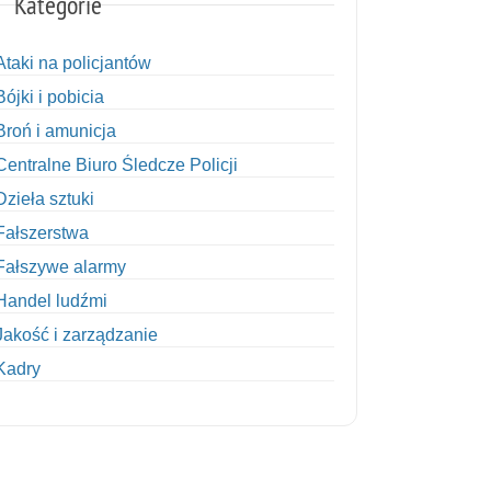
Kategorie
Ataki na policjantów
Bójki i pobicia
Broń i amunicja
Centralne Biuro Śledcze Policji
Dzieła sztuki
Fałszerstwa
Fałszywe alarmy
Handel ludźmi
Jakość i zarządzanie
Kadry
Kobiety w Policji
Korupcja
Kradzież