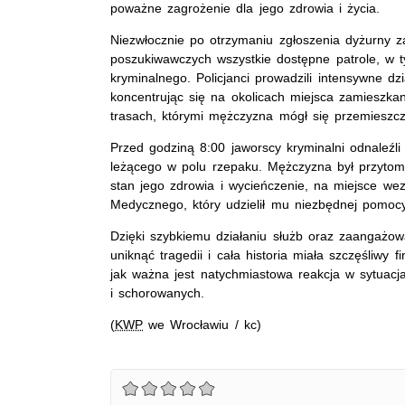
poważne zagrożenie dla jego zdrowia i życia.
Niezwłocznie po otrzymaniu zgłoszenia dyżurny 
poszukiwawczych wszystkie dostępne patrole, w t
kryminalnego. Policjanci prowadzili intensywne dz
koncentrując się na okolicach miejsca zamieszkan
trasach, którymi mężczyzna mógł się przemieszcz
Przed godziną 8:00 jaworscy kryminalni odnaleźli
leżącego w polu rzepaku. Mężczyzna był przytom
stan jego zdrowia i wycieńczenie, na miejsce w
Medycznego, który udzielił mu niezbędnej pomocy
Dzięki szybkiemu działaniu służb oraz zaangażowa
uniknąć tragedii i cała historia miała szczęśliwy fi
jak ważna jest natychmiastowa reakcja w sytuacj
i schorowanych.
(
KWP
we Wrocławiu / kc)