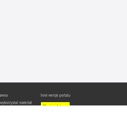
Ofiarni i odważni
Opinia publiczna
Oszustwa
Pedofilia, pornografia dziecięca
Piractwo przemysłowe
Podrabianie znaków towarowych
Pogryzienia przez psy
Polemiki i sprostowania
Policja inaczej
Policjant z pasją
rawna
Inne wersje portalu
Porwania
wykorzystać materiał
Pożary i podpalenia
Wersja tekstowa
u Policja.pl.
Pranie brudnych pieniędzy
About Polish Police
j się z zasadami
Prawa człowieka
a prywatności