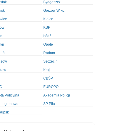
ystok
Bydgoszcz
ńsk
Gorzów Wlkp.
wice
Kielce
ków
KSP
in
Łódź
tyn
Opole
nań
Radom
szów
Szczecin
cław
Kraj
CBŚP
C
EUROPOL
ta Policyjna
Akademia Policji
 Legionowo
SP Piła
łupsk