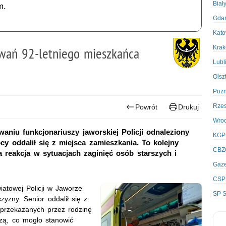
Biał
m.
Gda
Kato
Kra
iwań 92-letniego mieszkańca
Lubl
Olsz
Poz
Rze
Powrót
Drukuj
Wro
waniu funkcjonariuszy jaworskiej Policji odnaleziony
KGP
y oddalił się z miejsca zamieszkania. To kolejny
CBZ
a reakcja w sytuacjach zaginięć osób starszych i
Gaze
CSP
atowej Policji w Jaworze
SP S
zyzny. Senior oddalił się z
i przekazanych przez rodzinę
zą, co mogło stanowić