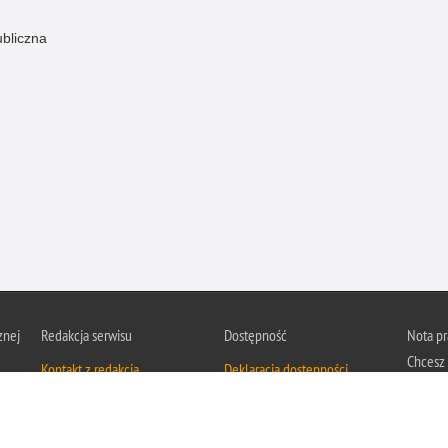
ubliczna
znej
Redakcja serwisu
Dostępność
Nota p
Chcesz 
Kontakt z redakcją
Deklaracja dostępności
z serwis
Zapozna
Polityk