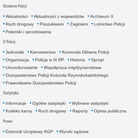
Działania Policji
Aktualności
Aktualności z województw
Archiwum X
Ruch drogowy
Poszukiwani
Zaginieni
Lotnictwo Policji
Polemiki i sprostowania
O Policji
Jednostki
Kierownictwo
Komenda Główna Policji
Organizacja
Policja w III RP
Historia
Sprzęt
Umundurowanie
Współpraca międzynarodowa
Duszpasterstwo Policji Kościoła Rzymskokatolickiego
Prawosławne Duszpasterstwo Policji
Statystyka
Informacje
Ogólne statystyki
Wybrane statystyki
Kodeks karny
Ruch drogowy
Raporty
Opinia publiczna
Prawo
Dziennik Urzędowy KGP
Wyroki sądowe