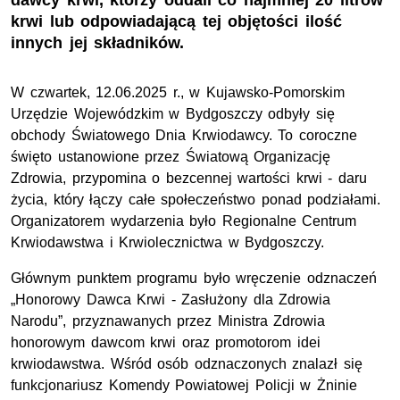
dawcy krwi, którzy oddali co najmniej 20 litrów
krwi lub odpowiadającą tej objętości ilość
innych jej składników.
W czwartek, 12.06.2025 r., w Kujawsko-Pomorskim
Urzędzie Wojewódzkim w Bydgoszczy odbyły się
obchody Światowego Dnia Krwiodawcy. To coroczne
święto ustanowione przez Światową Organizację
Zdrowia, przypomina o bezcennej wartości krwi - daru
życia, który łączy całe społeczeństwo ponad podziałami.
Organizatorem wydarzenia było Regionalne Centrum
Krwiodawstwa i Krwiolecznictwa w Bydgoszczy.
Głównym punktem programu było wręczenie odznaczeń
„Honorowy Dawca Krwi - Zasłużony dla Zdrowia
Narodu”, przyznawanych przez Ministra Zdrowia
honorowym dawcom krwi oraz promotorom idei
krwiodawstwa. Wśród osób odznaczonych znalazł się
funkcjonariusz Komendy Powiatowej Policji w Żninie