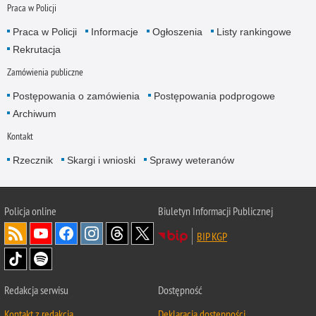
Praca w Policji
Praca w Policji
Informacje
Ogłoszenia
Listy rankingowe
Rekrutacja
Zamówienia publiczne
Postępowania o zamówienia
Postępowania podprogowe
Archiwum
Kontakt
Rzecznik
Skargi i wnioski
Sprawy weteranów
Policja
online
Biuletyn Informacji Publicznej
BIP KGP
Redakcja serwisu
Dostępność
Kontakt z redakcją
Deklaracja dostępności