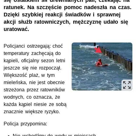
się ostatkiem sił drewnianych pali, czekając na
ratunek. Na szczęście pomoc nadeszła na czas.
Dzięki szybkiej reakcji świadków i sprawnej
akcji służb ratowniczych, mężczyznę udało się
uratować.
Policjanci ostrzegają: choć
temperatury zachęcają do
kąpieli, oficjalny sezon letni
jeszcze się nie rozpoczął.
Większość plaż, w tym
mieleńska, nie jest obecnie
strzeżona przez ratowników
wodnych, co oznacza, że
każda kąpiel niesie ze sobą
znacznie większe ryzyko.
Policja przypomina:
Nie wchodźmy do wody w miejscach