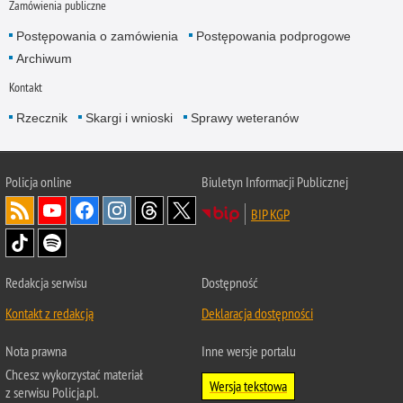
Zamówienia publiczne
Postępowania o zamówienia
Postępowania podprogowe
Archiwum
Kontakt
Rzecznik
Skargi i wnioski
Sprawy weteranów
Policja
online
Biuletyn Informacji Publicznej
BIP KGP
Redakcja serwisu
Dostępność
Kontakt z redakcją
Deklaracja dostępności
Nota prawna
Inne wersje portalu
Chcesz wykorzystać materiał
Wersja tekstowa
z serwisu Policja.pl.