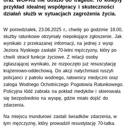
oraz WOPRu nie doszło do tragedii. To kolejny
przykład idealnej współpracy i skuteczności
działań służb w sytuacjach zagrożenia życia.
W poniedziałek, 23.06.2025 r., chwilę po godzinie 18.00,
służby ratunkowe otrzymały niepokojące zgłoszenie. Jak
wynikało z przekazanej informacji, na jednej z wysp
Jeziora Nyskiego zasłabł 70-letni mężczyzny, który po
chwili stracił funkcje życiowe. Z relacji osoby
zgłaszającej wynikało, że rozpoczęto już resuscytację
krążeniowo-oddechową. Do akcji natychmiast ruszyli
policjanci z patrolu wodnego, ratownicy medyczni oraz
załoga Wodnego Ochotniczego Pogotowia Ratunkowego.
Policyjna łódź zabrała na pokład medyków i skierowała
się bezpośrednio na wyspę, gdzie miało dojść do
zdarzenia.
Na miejscu mundurowi zastali świadków zdarzenia, w
tym mężczyznę, który prowadził resustytację 70-latka.