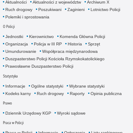
Aktualności
Aktualności z województw
Archiwum X
Ruch drogowy
Poszukiwani
Zaginieni
Lotnictwo Policji
Polemiki i sprostowania
O Policji
Jednostki
Kierownictwo
Komenda Główna Policji
Organizacja
Policja w III RP
Historia
Sprzęt
Umundurowanie
Współpraca międzynarodowa
Duszpasterstwo Policji Kościoła Rzymskokatolickiego
Prawosławne Duszpasterstwo Policji
Statystyka
Informacje
Ogólne statystyki
Wybrane statystyki
Kodeks karny
Ruch drogowy
Raporty
Opinia publiczna
Prawo
Dziennik Urzędowy KGP
Wyroki sądowe
Praca w Policji
Praca w Policji
Informacje
Ogłoszenia
Listy rankingowe