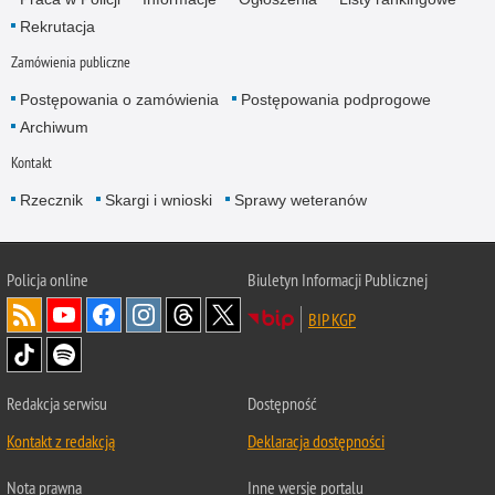
Rekrutacja
Zamówienia publiczne
Postępowania o zamówienia
Postępowania podprogowe
Archiwum
Kontakt
Rzecznik
Skargi i wnioski
Sprawy weteranów
Policja
online
Biuletyn Informacji Publicznej
BIP KGP
Redakcja serwisu
Dostępność
Kontakt z redakcją
Deklaracja dostępności
Nota prawna
Inne wersje portalu