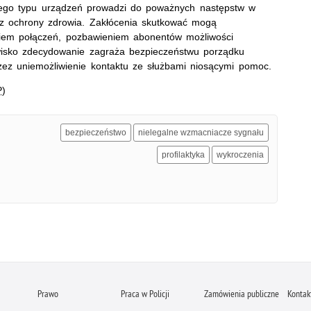
 tego typu urządzeń prowadzi do poważnych następstw w
az ochrony zdrowia. Zakłócenia skutkować mogą
waniem połączeń, pozbawieniem abonentów możliwości
wisko zdecydowanie zagraża bezpieczeństwu porządku
rzez uniemożliwienie kontaktu ze służbami niosącymi pomoc.
P
)
bezpieczeństwo
nielegalne wzmacniacze sygnału
profilaktyka
wykroczenia
Prawo
Praca w Policji
Zamówienia publiczne
Kontak