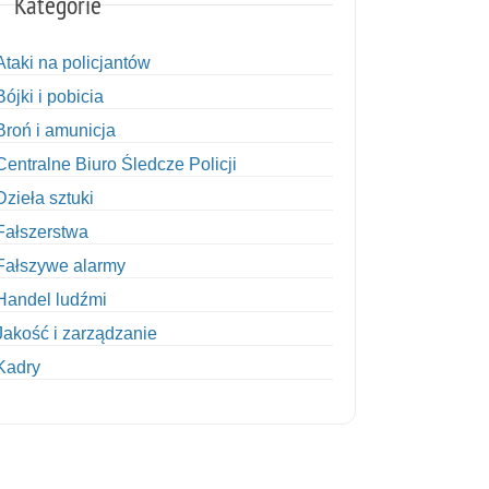
Kategorie
Ataki na policjantów
Bójki i pobicia
Broń i amunicja
Centralne Biuro Śledcze Policji
Dzieła sztuki
Fałszerstwa
Fałszywe alarmy
Handel ludźmi
Jakość i zarządzanie
Kadry
Kobiety w Policji
Korupcja
Kradzież