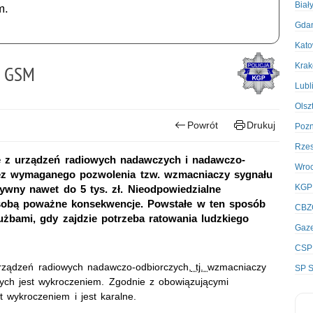
Biał
m.
Gda
Kato
Kra
u GSM
Lubl
Olsz
Powrót
Drukuj
Poz
Rze
nie z urządzeń radiowych nadawczych i nadawczo-
Wro
bez wymaganego pozwolenia tzw. wzmacniaczy sygnału
KGP
zywny nawet do 5 tys. zł. Nieodpowiedzialne
 sobą poważne konsekwencje. Powstałe w ten sposób
CBZ
użbami, gdy zajdzie potrzeba ratowania ludzkiego
Gaze
CSP
 urządzeń radiowych nadawczo-odbiorczych,
tj.
wzmacniaczy
SP S
zych jest wykroczeniem. Zgodnie z obowiązującymi
 wykroczeniem i jest karalne.