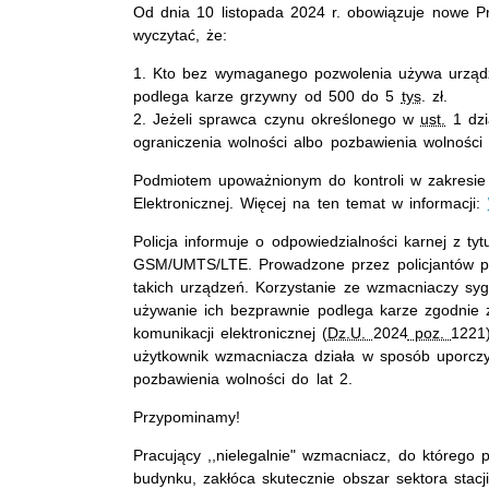
Od dnia 10 listopada 2024 r. obowiązuje nowe P
wyczytać, że:
1. Kto bez wymaganego pozwolenia używa urząd
podlega karze grzywny od 500 do 5
tys
. zł.
2. Jeżeli sprawca czynu określonego w
ust.
1 dzi
ograniczenia wolności albo pozbawienia wolności 
Podmiotem upoważnionym do kontroli w zakresie 
Elektronicznej. Więcej na ten temat w informacji:
Policja informuje o odpowiedzialności karnej z t
GSM/UMTS/LTE. Prowadzone przez policjantów p
takich urządzeń. Korzystanie ze wzmacniaczy s
używanie ich bezprawnie podlega karze zgodnie z
komunikacji elektronicznej (
Dz.U.
2024
poz.
1221)
użytkownik wzmacniacza działa w sposób uporczy
pozbawienia wolności do lat 2.
Przypominamy!
Pracujący ,,nielegalnie" wzmacniacz, do którego
budynku, zakłóca skutecznie obszar sektora stacji