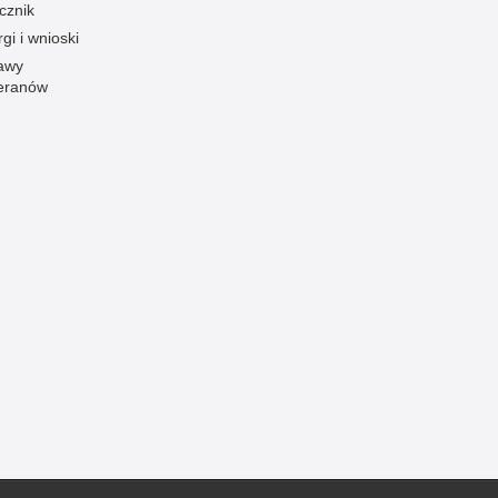
cznik
Ofiarni i odważni
gi i wnioski
awy
Opinia publiczna
eranów
Oszustwa
Pedofilia, pornografia dziecięca
Piractwo przemysłowe
Podrabianie znaków towarowych
Pogryzienia przez psy
Polemiki i sprostowania
Policja inaczej
Policjant z pasją
Porwania
Pożary i podpalenia
Pranie brudnych pieniędzy
Prawa człowieka