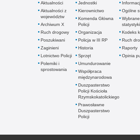
Aktualności
Jednostki
Informac
Aktualności z
Kierownictwo
Ogólne st
województw
Komenda Główna
Wybrane
Archiwum X
Policji
statystyki
Ruch drogowy
Organizacja
Kodeks k
Poszukiwani
Policja w III RP
Ruch dr
Zaginieni
Historia
Raporty
Lotnictwo Policji
Sprzęt
Opinia p
Polemiki i
Umundurowanie
sprostowania
Współpraca
międzynarodowa
Duszpasterstwo
Policji Kościoła
Rzymskokatolickiego
Prawosławne
Duszpasterstwo
Policji