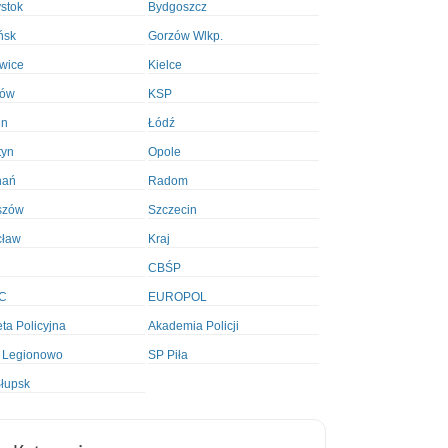
ystok
Bydgoszcz
ńsk
Gorzów Wlkp.
wice
Kielce
ków
KSP
in
Łódź
tyn
Opole
nań
Radom
szów
Szczecin
cław
Kraj
CBŚP
C
EUROPOL
ta Policyjna
Akademia Policji
 Legionowo
SP Piła
łupsk