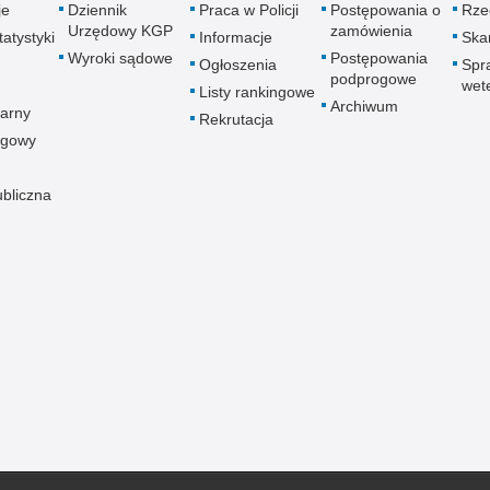
je
Dziennik
Praca w Policji
Postępowania o
Rze
Urzędowy KGP
zamówienia
atystyki
Informacje
Skar
Wyroki sądowe
Postępowania
Ogłoszenia
Spr
podprogowe
wet
Listy rankingowe
Archiwum
arny
Rekrutacja
ogowy
ubliczna