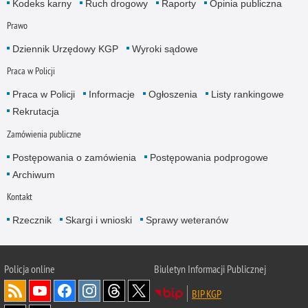
Kodeks karny
Ruch drogowy
Raporty
Opinia publiczna
Prawo
Dziennik Urzędowy KGP
Wyroki sądowe
Praca w Policji
Praca w Policji
Informacje
Ogłoszenia
Listy rankingowe
Rekrutacja
Zamówienia publiczne
Postępowania o zamówienia
Postępowania podprogowe
Archiwum
Kontakt
Rzecznik
Skargi i wnioski
Sprawy weteranów
Policja
online
Biuletyn Informacji Publicznej
BIP KGP