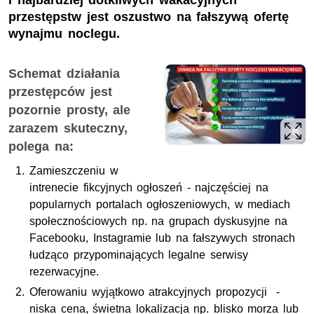
i najbardziej dotkliwych wakacyjnych
przestępstw jest oszustwo na fałszywą ofertę
wynajmu noclegu.
Schemat działania
przestępców jest
pozornie prosty, ale
zarazem skuteczny,
polega na:
Zamieszczeniu w
intrenecie fikcyjnych ogłoszeń - najczęściej na
popularnych portalach ogłoszeniowych, w mediach
społecznościowych
np.
na grupach dyskusyjne na
Facebooku, Instagramie lub na fałszywych stronach
łudząco przypominających legalne serwisy
rezerwacyjne.
Oferowaniu wyjątkowo atrakcyjnych propozycji -
niska cena, świetna lokalizacja np. blisko morza lub