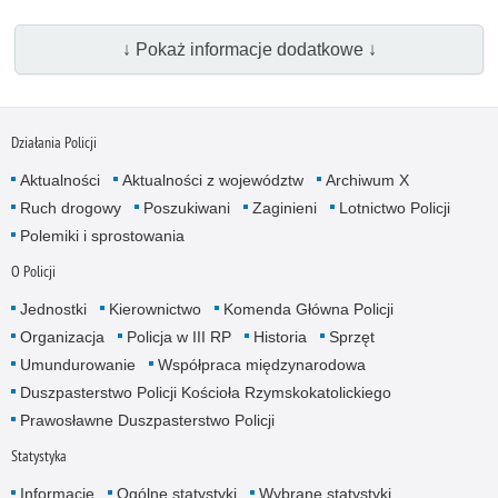
↓ Pokaż informacje dodatkowe ↓
Działania Policji
Aktualności
Aktualności z województw
Archiwum X
Ruch drogowy
Poszukiwani
Zaginieni
Lotnictwo Policji
Polemiki i sprostowania
O Policji
Jednostki
Kierownictwo
Komenda Główna Policji
Organizacja
Policja w III RP
Historia
Sprzęt
Umundurowanie
Współpraca międzynarodowa
Duszpasterstwo Policji Kościoła Rzymskokatolickiego
Prawosławne Duszpasterstwo Policji
Statystyka
Informacje
Ogólne statystyki
Wybrane statystyki