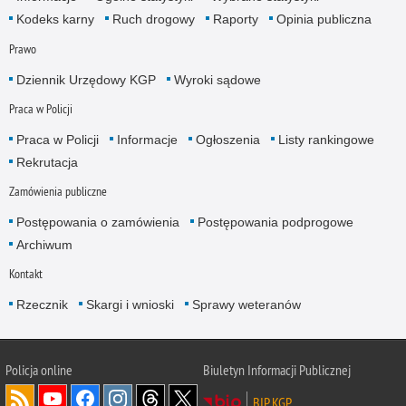
Kodeks karny
Ruch drogowy
Raporty
Opinia publiczna
Prawo
Dziennik Urzędowy KGP
Wyroki sądowe
Praca w Policji
Praca w Policji
Informacje
Ogłoszenia
Listy rankingowe
Rekrutacja
Zamówienia publiczne
Postępowania o zamówienia
Postępowania podprogowe
Archiwum
Kontakt
Rzecznik
Skargi i wnioski
Sprawy weteranów
Policja
online
Biuletyn Informacji Publicznej
BIP KGP