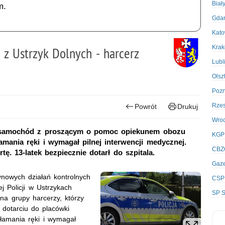
Biał
m.
Gda
Kato
Kra
 z Ustrzyk Dolnych - harcerz
Lubl
Olsz
Poz
Rze
Powrót
Drukuj
Wro
ł samochód z proszącym o pomoc opiekunem obozu
KGP
amania ręki i wymagał pilnej interwencji medycznej.
CBZ
ę. 13-latek bezpiecznie dotarł do szpitala.
Gaze
ynowych działań kontrolnych
CSP
 Policji w Ustrzykach
SP S
na grupy harcerzy, którzy
dotarciu do placówki
łamania ręki i wymagał