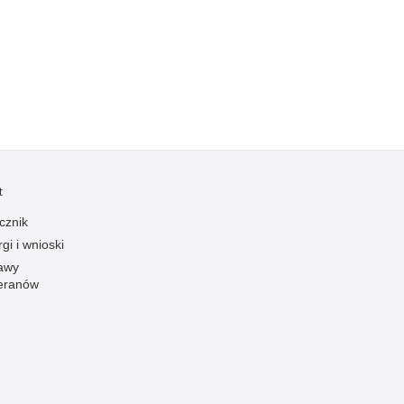
Kradzieże z włamaniem
Kultura
Logistyka, wyposażenie
Materiały wybuchowe
Nagrodzeni policjanci
Napady na banki
Napady na taksówkarzy
t
Napady na tiry
cznik
Nielegalny handel farmaceutykami
gi i wnioski
Nietrzeźwi kierujący
awy
eranów
Nietrzeźwi opiekunowie
Nietrzeźwi pracownicy
Niszczenie mienia
Nowoczesne technologie w pracy Policji
Odpowiedzialność majątkowa Policji