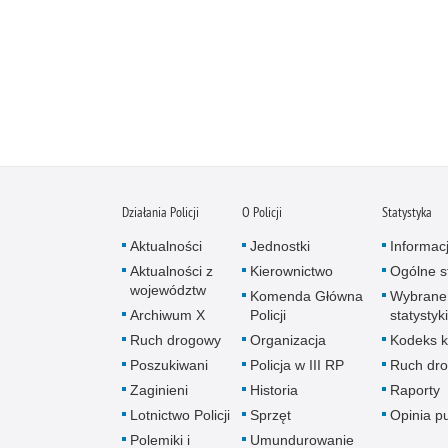
Działania Policji
O Policji
Statystyka
Aktualności
Jednostki
Informac
Aktualności z
Kierownictwo
Ogólne st
województw
Komenda Główna
Wybrane
Archiwum X
Policji
statystyki
Ruch drogowy
Organizacja
Kodeks k
Poszukiwani
Policja w III RP
Ruch dr
Zaginieni
Historia
Raporty
Lotnictwo Policji
Sprzęt
Opinia p
Polemiki i
Umundurowanie