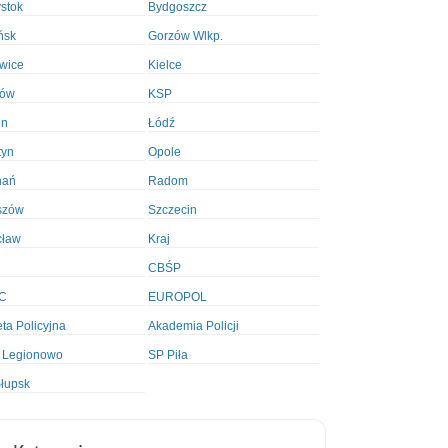
ystok
Bydgoszcz
ńsk
Gorzów Wlkp.
wice
Kielce
ków
KSP
in
Łódź
tyn
Opole
nań
Radom
szów
Szczecin
cław
Kraj
CBŚP
C
EUROPOL
ta Policyjna
Akademia Policji
 Legionowo
SP Piła
łupsk