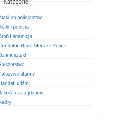
Kategorie
Ataki na policjantów
Bójki i pobicia
Broń i amunicja
Centralne Biuro Śledcze Policji
Dzieła sztuki
Fałszerstwa
Fałszywe alarmy
Handel ludźmi
Jakość i zarządzanie
Kadry
Kobiety w Policji
Korupcja
Kradzież