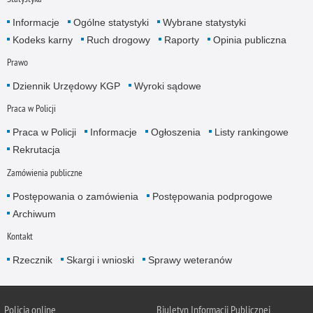
Informacje
Ogólne statystyki
Wybrane statystyki
Kodeks karny
Ruch drogowy
Raporty
Opinia publiczna
Prawo
Dziennik Urzędowy KGP
Wyroki sądowe
Praca w Policji
Praca w Policji
Informacje
Ogłoszenia
Listy rankingowe
Rekrutacja
Zamówienia publiczne
Postępowania o zamówienia
Postępowania podprogowe
Archiwum
Kontakt
Rzecznik
Skargi i wnioski
Sprawy weteranów
Policja
online
Biuletyn Informacji Publicznej