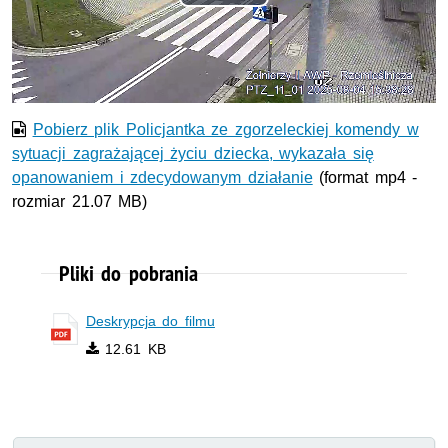
Odtwórz
wideo
Pobierz plik Policjantka ze zgorzeleckiej komendy w
sytuacji zagrażającej życiu dziecka, wykazała się
opanowaniem i zdecydowanym działanie
(format mp4 -
rozmiar 21.07 MB)
Pliki do pobrania
Deskrypcja do filmu
12.61 KB