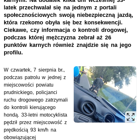
karnymi. Na dodatek kilka dni wcześniej 33-
latek przechwalał się na jednym z portali
społecznościowych swoją niebezpieczną jazdą,
która rzekomo obyła się bez konsekwencji.
Ciekawe, czy informacja o kontroli drogowej,
podczas której mężczyzna zebrał aż 26
punktów karnych również znajdzie się na jego
profilu.
W czwartek, 7 sierpnia br.,
podczas patrolu w jednej z
miejscowości powiatu
prudnickiego, policjanci
ruchu drogowego zatrzymali
do kontroli kierującego
hondą. 33-letni motocyklista
pędził przez miejscowość z
prędkością 93
km/h
na
obowiązującej