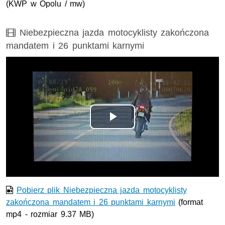
(
KWP
w Opolu / mw)
Film
Niebezpieczna jazda motocyklisty zakończona
mandatem i 26 punktami karnymi
Odtwórz
wideo
Pobierz plik Niebezpieczna jazda motocyklisty
zakończona mandatem i 26 punktami karnymi
(format
mp4 - rozmiar 9.37 MB)