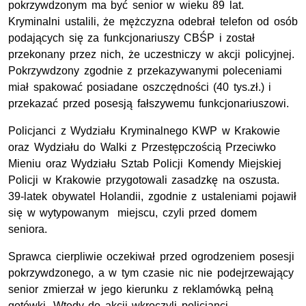
pokrzywdzonym ma być senior w wieku 89 lat.
Kryminalni ustalili, że mężczyzna odebrał telefon od osób
podających się za funkcjonariuszy
CBŚP
i został
przekonany przez nich, że uczestniczy w akcji policyjnej.
Pokrzywdzony zgodnie z przekazywanymi poleceniami
miał spakować posiadane oszczędności (40 tys.zł.) i
przekazać przed posesją fałszywemu funkcjonariuszowi.
Policjanci z Wydziału Kryminalnego KWP w Krakowie
oraz Wydziału do Walki z Przestępczością Przeciwko
Mieniu oraz Wydziału Sztab Policji Komendy Miejskiej
Policji w Krakowie przygotowali zasadzkę na oszusta.
39-latek obywatel Holandii, zgodnie z ustaleniami pojawił
się w wytypowanym miejscu, czyli przed domem
seniora.
Sprawca cierpliwie oczekiwał przed ogrodzeniem posesji
pokrzywdzonego, a w tym czasie nic nie podejrzewający
senior zmierzał w jego kierunku z reklamówką pełną
gotówki. Wtedy do akcji wkroczyli policjanci,