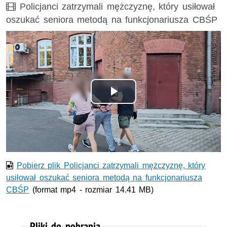
Film
Policjanci zatrzymali mężczyznę, który usiłował
oszukać seniora metodą na funkcjonariusza CBŚP
Odtwórz
wideo
Pobierz plik Policjanci zatrzymali mężczyznę, który
usiłował oszukać seniora metodą na funkcjonariusza
CBŚP
(format mp4 - rozmiar 14.41 MB)
Pliki do pobrania