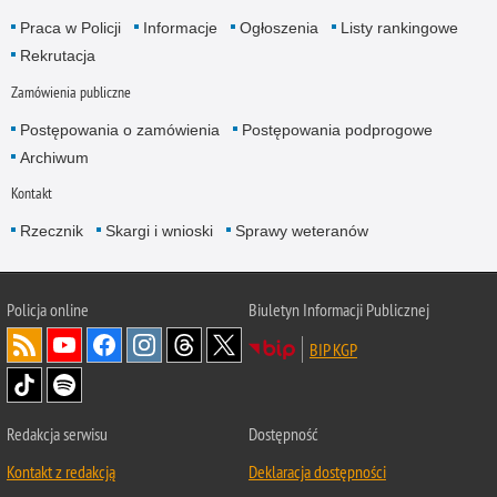
Praca w Policji
Informacje
Ogłoszenia
Listy rankingowe
Rekrutacja
Zamówienia publiczne
Postępowania o zamówienia
Postępowania podprogowe
Archiwum
Kontakt
Rzecznik
Skargi i wnioski
Sprawy weteranów
Policja
online
Biuletyn Informacji Publicznej
BIP KGP
Redakcja serwisu
Dostępność
Kontakt z redakcją
Deklaracja dostępności