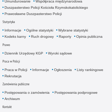
Umundurowanie
Współpraca międzynarodowa
Duszpasterstwo Policji Kościoła Rzymskokatolickiego
Prawosławne Duszpasterstwo Policji
Statystyka
Informacje
Ogólne statystyki
Wybrane statystyki
Kodeks karny
Ruch drogowy
Raporty
Opinia publiczna
Prawo
Dziennik Urzędowy KGP
Wyroki sądowe
Praca w Policji
Praca w Policji
Informacje
Ogłoszenia
Listy rankingowe
Rekrutacja
Zamówienia publiczne
Postępowania o zamówienia
Postępowania podprogowe
Archiwum
Kontakt