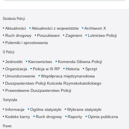
Działania Policji
Aktualności
Aktualności z województw
Archiwum X
Ruch drogowy
Poszukiwani
Zaginieni
Lotnictwo Policji
Polemiki i sprostowania
O Policji
Jednostki
Kierownictwo
Komenda Główna Policji
Organizacja
Policja w III RP
Historia
Sprzęt
Umundurowanie
Współpraca międzynarodowa
Duszpasterstwo Policji Kościoła Rzymskokatolickiego
Prawosławne Duszpasterstwo Policji
Statystyka
Informacje
Ogólne statystyki
Wybrane statystyki
Kodeks karny
Ruch drogowy
Raporty
Opinia publiczna
Prawo