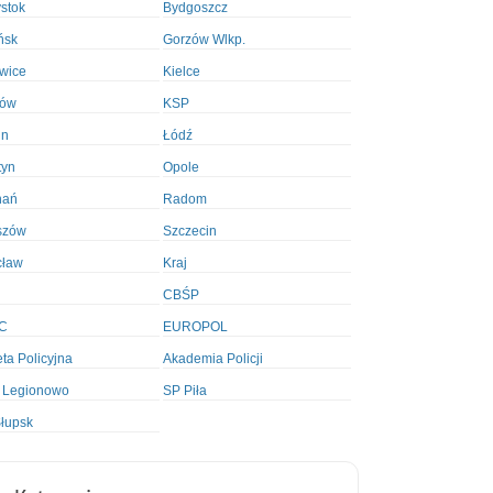
ystok
Bydgoszcz
ńsk
Gorzów Wlkp.
wice
Kielce
ków
KSP
in
Łódź
tyn
Opole
nań
Radom
szów
Szczecin
cław
Kraj
CBŚP
C
EUROPOL
ta Policyjna
Akademia Policji
 Legionowo
SP Piła
łupsk