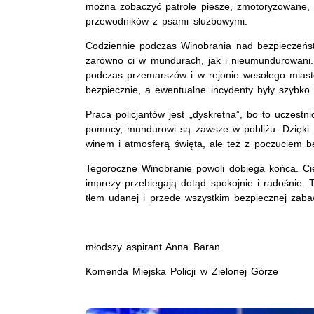
można zobaczyć patrole piesze, zmotoryzowane, 
przewodników z psami służbowymi.
Codziennie podczas Winobrania nad bezpieczeństw
zarówno ci w mundurach, jak i nieumundurowani.
podczas przemarszów i w rejonie wesołego miast
bezpiecznie, a ewentualne incydenty były szybko 
Praca policjantów jest „dyskretna”, bo to uczes
pomocy, mundurowi są zawsze w pobliżu. Dzięki t
winem i atmosferą święta, ale też z poczuciem b
Tegoroczne Winobranie powoli dobiega końca. Cie
imprezy przebiegają dotąd spokojnie i radośnie. To
tłem udanej i przede wszystkim bezpiecznej zaba
młodszy aspirant Anna Baran
Komenda Miejska Policji w Zielonej Górze