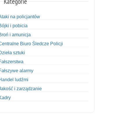
Kategorie
Ataki na policjantów
Bójki i pobicia
Broń i amunicja
Centralne Biuro Śledcze Policji
Dzieła sztuki
Fałszerstwa
Fałszywe alarmy
Handel ludźmi
Jakość i zarządzanie
Kadry
Kobiety w Policji
Korupcja
Kradzież