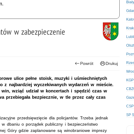
Biał
m.
Gda
Kato
Kra
ntów w zabezpieczenie
Lubl
Olsz
Poz
Rze
Powrót
Drukuj
Wro
lorowe ulice pełne stoisk, muzyki i uśmiechniętych
KGP
no z najbardziej wyczekiwanych wydarzeń w mieście.
CBZ
 win, wziąć udział w koncertach i spędzić czas w
a przebiegała bezpiecznie, w tle przez cały czas
Gaze
CSP
SP S
zacyjne przedsięwzięcie dla policjantów. Trzeba jednak
e w dbaniu o porządek publiczny i bezpieczeństwo
onej Góry gdzie zaplanowane są winobraniowe imprezy