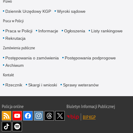
Prawo
Dziennik Urzędowy KGP
Wyroki sądowe
Praca w Policji
Praca w Policji
Informacje
Ogłoszenia
Listy rankingowe
Rekrutacja
Zamówienia publiczne
Postępowania o zamówienia
Postępowania podprogowe
Archiwum
Kontakt
Rzecznik
Skargi i wnioski
Sprawy weteranów
Policja
online
Biuletyn Informacji Publicznej
BIP KGP