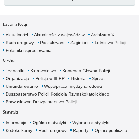
Działania Policji
Aktualności
Aktualności z województw
Archiwum X
Ruch drogowy
Poszukiwani
Zaginieni
Lotnictwo Policji
Polemiki i sprostowania
O Policji
Jednostki
Kierownictwo
Komenda Główna Policji
Organizacja
Policja w III RP
Historia
Sprzęt
Umundurowanie
Współpraca międzynarodowa
Duszpasterstwo Policji Kościoła Rzymskokatolickiego
Prawosławne Duszpasterstwo Policji
Statystyka
Informacje
Ogólne statystyki
Wybrane statystyki
Kodeks karny
Ruch drogowy
Raporty
Opinia publiczna