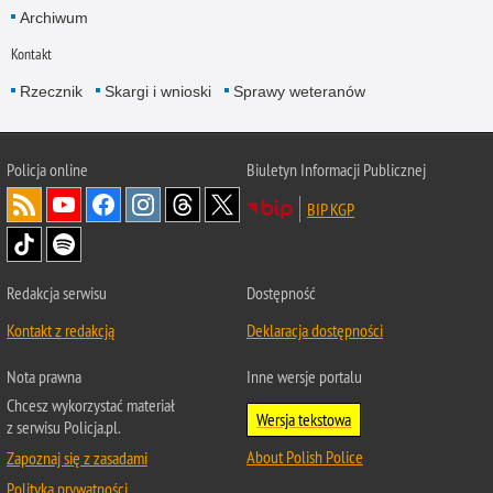
Archiwum
Kontakt
Rzecznik
Skargi i wnioski
Sprawy weteranów
Policja
online
Biuletyn Informacji Publicznej
BIP KGP
Redakcja serwisu
Dostępność
Kontakt z redakcją
Deklaracja dostępności
Nota prawna
Inne wersje portalu
Chcesz wykorzystać materiał
Wersja tekstowa
z serwisu Policja.pl.
About Polish Police
Zapoznaj się z zasadami
Polityka prywatności