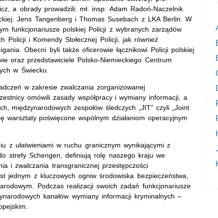
cz, a obrady prowadzili: mł. insp. Adam Radoń-Naczelnik
ckiej: Jens Tangenberg i Thomas Susebach z LKA Berlin. W
ym funkcjonariusze polskiej Policji z wybranych zarządów
olicji i Komendy Stołecznej Policji, jak również
gania. Obecni byli także oficerowie łącznikowi Policji polskiej
zawie oraz przedstawiciele Polsko-Niemieckiego Centrum
nych w Świecku.
dczeń w zakresie zwalczania zorganizowanej
estnicy omówili zasady współpracy i wymiany informacji, a
ch, międzynarodowych zespołów śledczych „JIT” czyli „Joint
się warsztaty poświęcone wspólnym działaniom operacyjnym
niu z ułatwieniami w ruchu granicznym wynikającymi z
do strefy Schengen, definiują rolę naszego kraju we
a i zwalczania transgranicznej przestępczości
jest jednym z kluczowych ogniw środowiska bezpieczeństwa,
rodowym. Podczas realizacji swoich zadań funkcjonariusze
ynarodowych kanałów wymiany informacji kryminalnych –
opejskim.