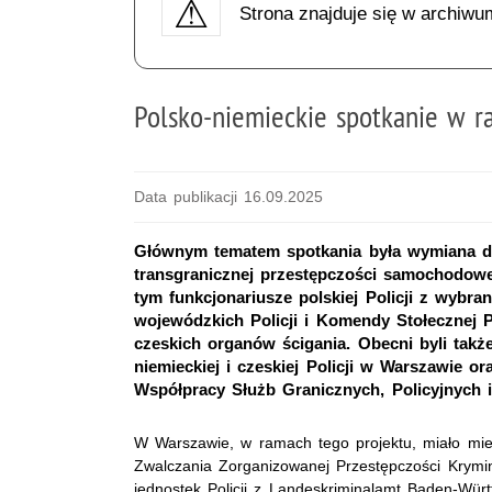
Strona znajduje się w archiwu
Polsko-niemieckie spotkanie w 
Data publikacji 16.09.2025
Głównym tematem spotkania była wymiana d
transgranicznej przestępczości samochodowe
tym funkcjonariusze polskiej Policji z wyb
wojewódzkich Policji i Komendy Stołecznej Po
czeskich organów ścigania. Obecni byli także 
niemieckiej i czeskiej Policji w Warszawie o
Współpracy Służb Granicznych, Policyjnych 
W Warszawie, w ramach tego projektu, miało mie
Zwalczania Zorganizowanej Przestępczości Krymina
jednostek Policji z Landeskriminalamt Baden-Württ