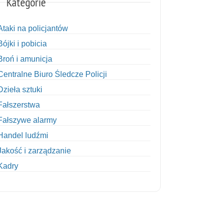
Kategorie
Ataki na policjantów
Bójki i pobicia
Broń i amunicja
Centralne Biuro Śledcze Policji
Dzieła sztuki
Fałszerstwa
Fałszywe alarmy
Handel ludźmi
Jakość i zarządzanie
Kadry
Kobiety w Policji
Korupcja
Kradzież