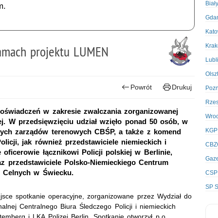
Biał
m.
Gda
Kato
Kra
ramach projektu LUMEN
Lubl
Olsz
Powrót
Drukuj
Poz
Rze
oświadczeń w zakresie zwalczania zorganizowanej
Wro
j. W przedsięwzięciu udział wzięło ponad 50 osób, w
KGP
ranych zarządów terenowych CBŚP, a także z komend
licji, jak również przedstawiciele niemieckich i
CBZ
oficerowie łącznikowi Policji polskiej w Berlinie,
Gaze
raz przedstawiciele Polsko-Niemieckiego Centrum
i Celnych w Świecku.
CSP
SP S
jsce spotkanie operacyjne, zorganizowane przez Wydział do
lnej Centralnego Biura Śledczego Policji i niemieckich
emberg i LKA Polizei Berlin. Spotkanie otworzył p.o.