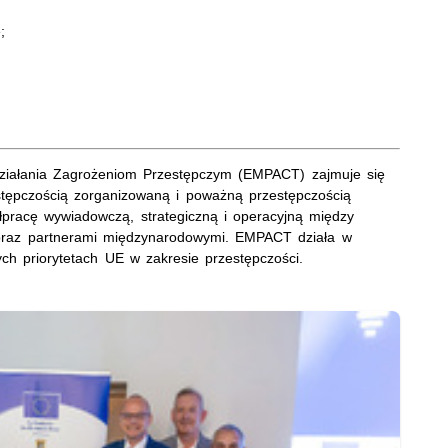
;
wdziałania Zagrożeniom Przestępczym (EMPACT) zajmuje się
stępczością zorganizowaną i poważną przestępczością
acę wywiadowczą, strategiczną i operacyjną między
 oraz partnerami międzynarodowymi. EMPACT działa w
nych priorytetach UE w zakresie przestępczości.