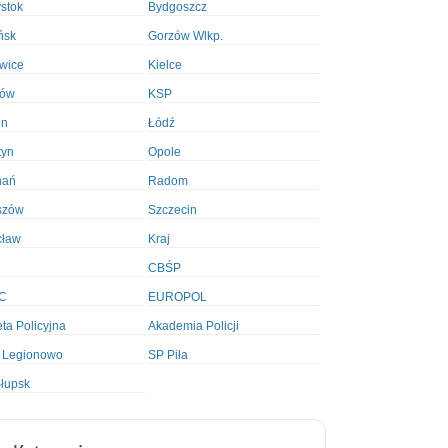
ystok
Bydgoszcz
ńsk
Gorzów Wlkp.
wice
Kielce
ków
KSP
in
Łódź
tyn
Opole
nań
Radom
szów
Szczecin
cław
Kraj
CBŚP
C
EUROPOL
ta Policyjna
Akademia Policji
 Legionowo
SP Piła
łupsk