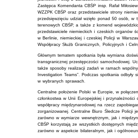
Zastępca Komendanta CBŚP insp. Rafał Miłosiewi
WZZPK CBŚP oraz przedstawiciele strony niemie
przedsięwzięciu udział wzięło ponad 50 osób, w t
terenowych CBŚP, a także z komend wojewódzkich P
przedstawiciele niemieckich i czeskich organów ści
w Berlinie, niemieckiej i czeskiej Policji w Wars
Współpracy Służb Granicznych, Policyjnych i Cel
Głównym tematem spotkania była wymiana doświa
transgranicznej przestępczości samochodowej. Ucz
także sposoby realizacji zadań w ramach wspólny
Investigation Teams”. Podczas spotkania odbyły 
w wybranych sprawach.
Centralne położenie Polski w Europie, w połącze
członkostwa w Unii Europejskiej i przynależności 
współpracy międzynarodowej na rzecz zapobiegani
zorganizowanej. Centralne Biuro Śledcze Policji 
zarówno w wymiarze wewnętrznym, jak i międzyna
CBŚP korzystają ze wszystkich dostępnych międz
zarówno w aspekcie bilateralnym, jak i ogólnoeur