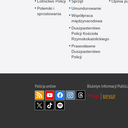
Lotnictwo Policji
Sprzęt
Opinia p
Polemiki i
Umundurowanie
sprostowania
Współpraca
międzynarodowa
Duszpasterstwo
Policji Kościoła
Rzymskokatolickiego
Prawosławne
Duszpasterstwo
Policji
Policja
online
Biuletyn Informacji Public
BIP KGP