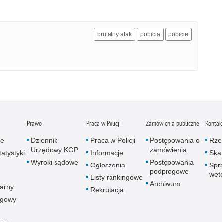
brutalny atak
pobicia
pobicie
Prawo
Praca w Policji
Zamówienia publiczne
Kontak
je
Dziennik
Praca w Policji
Postępowania o
Rze
Urzędowy KGP
zamówienia
atystyki
Informacje
Skar
Wyroki sądowe
Postępowania
Ogłoszenia
Spr
podprogowe
wet
Listy rankingowe
Archiwum
arny
Rekrutacja
ogowy