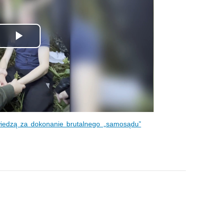
Odtwórz
wideo
wiedzą za dokonanie brutalnego „samosądu”