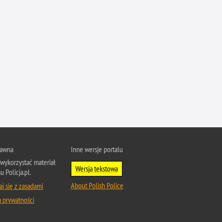
Profanacje, zbeszczeszczania
Profilaktyka
Przemoc domowa
Przemoc w szkole
Przemyt
Przestępczość alkoholowa
Przestępczość bankowa i kredytowa
Przestępczość cudzoziemców
Przestępczość farmaceutyczna
Przestępczość gospodarcza
rawna
Inne wersje portalu
wykorzystać materiał
Przestępczość internetowa
Wersja tekstowa
u Policja.pl.
Przestępczość komputerowa
About Polish Police
j się z zasadami
Przestępczość kryminalna
a prywatności
Przestępczość międzynarodowa