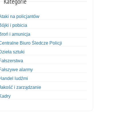
Kategorie
Ataki na policjantów
Bójki i pobicia
Broń i amunicja
Centralne Biuro Śledcze Policji
Dzieła sztuki
Fałszerstwa
Fałszywe alarmy
Handel ludźmi
Jakość i zarządzanie
Kadry
Kobiety w Policji
Korupcja
Kradzież