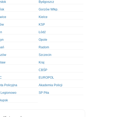
ystok
Bydgoszcz
ńsk
Gorzów Wlkp.
wice
Kielce
ków
KSP
in
Łódź
tyn
Opole
nań
Radom
szów
Szczecin
cław
Kraj
CBŚP
C
EUROPOL
ta Policyjna
Akademia Policji
 Legionowo
SP Piła
łupsk