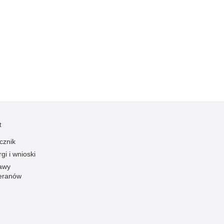
Ofiarni i odważni
Opinia publiczna
Oszustwa
Pedofilia, pornografia dziecięca
Piractwo przemysłowe
Podrabianie znaków towarowych
Pogryzienia przez psy
Polemiki i sprostowania
t
Policja inaczej
cznik
gi i wnioski
Policjant z pasją
awy
Porwania
eranów
Pożary i podpalenia
Pranie brudnych pieniędzy
Prawa człowieka