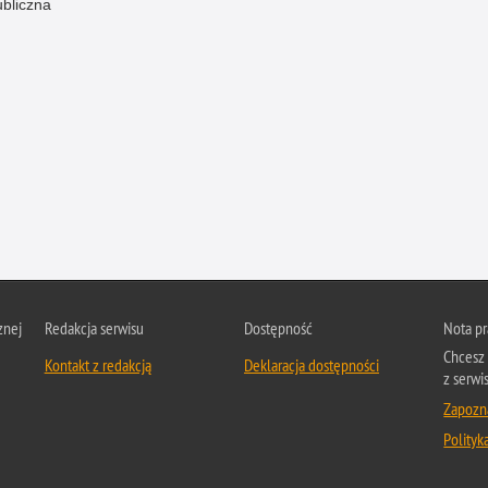
ubliczna
znej
Redakcja serwisu
Dostępność
Nota p
Chcesz 
Kontakt z redakcją
Deklaracja dostępności
z serwis
Zapozna
Polityk