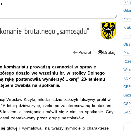
Biał
m.
Gda
Kato
Kra
konanie brutalnego „samosądu”
Lubl
Olsz
Powrót
Drukuj
Poz
Rze
ego komisariatu prowadzą czynności w sprawie
Wro
którego doszło we wrześniu br. w stolicy Dolnego
KGP
ną rękę postanowiła wymierzyć „karę” 23-letniemu
stępem zwabiła na spotkanie.
CBZ
Gaze
ji Wrocław-Krzyki, młodzi ludzie założyli fałszywy profil w
CSP
16-letnią dziewczynę, rzekomo zainteresowaną kontaktami
3-latkiem, a następnie umówili się z nim na spotkanie. Gdy
SP S
ostał zaatakowany przez grupę nastolatków.
ili jej głowę i wymalowali na twarzy symbole o charakterze