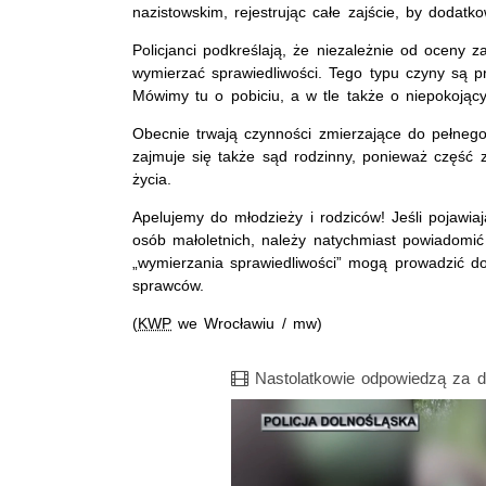
nazistowskim, rejestrując całe zajście, by dodatk
Policjanci podkreślają, że niezależnie od oceny
wymierzać sprawiedliwości. Tego typu czyny są p
Mówimy tu o pobiciu, a w tle także o niepokojący
Obecnie trwają czynności zmierzające do pełnego
zajmuje się także sąd rodzinny, ponieważ część
życia.
Apelujemy do młodzieży i rodziców! Jeśli pojawia
osób małoletnich, należy natychmiast powiadomić 
„wymierzania sprawiedliwości” mogą prowadzić do 
sprawców.
(
KWP
we Wrocławiu / mw)
Film
Nastolatkowie odpowiedzą za d