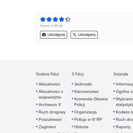
Ocena: 4.3/5 (6)
Udostępnij
Udostępnij
Działania Policji
O Policji
Statystyka
Aktualności
Jednostki
Informac
Aktualności z
Kierownictwo
Ogólne st
województw
Komenda Główna
Wybrane
Archiwum X
Policji
statystyki
Ruch drogowy
Organizacja
Kodeks k
Poszukiwani
Policja w III RP
Ruch dr
Zaginieni
Historia
Raporty