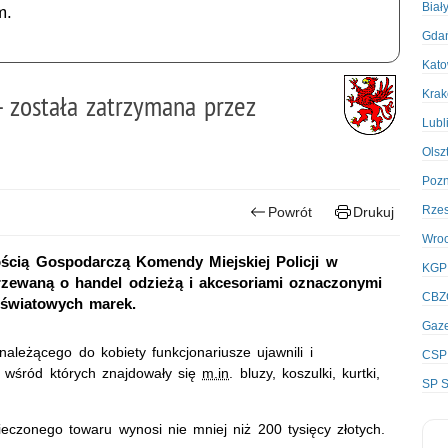
Biał
m.
Gda
Kato
Kra
 została zatrzymana przez
Lubl
Olsz
Poz
Rze
Powrót
Drukuj
Wro
ością Gospodarczą Komendy Miejskiej Policji w
KGP
ejrzewaną o handel odzieżą i akcesoriami oznaczonymi
CBZ
światowych marek.
Gaze
ależącego do kobiety funkcjonariusze ujawnili i
CSP
, wśród których znajdowały się
m.in
. bluzy, koszulki, kurtki,
SP S
czonego towaru wynosi nie mniej niż 200 tysięcy złotych.