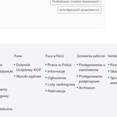
Podrabianie znaków towarowych
przestępczość gospodarcza
Prawo
Praca w Policji
Zamówienia publiczne
Kontak
je
Dziennik
Praca w Policji
Postępowania o
Rze
Urzędowy KGP
zamówienia
atystyki
Informacje
Skar
Wyroki sądowe
Postępowania
Ogłoszenia
Spr
podprogowe
wet
Listy rankingowe
Archiwum
arny
Rekrutacja
ogowy
ubliczna