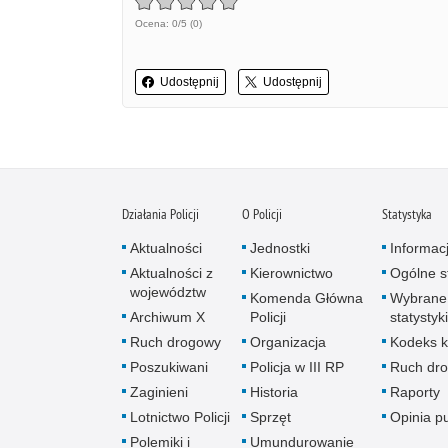
Ocena: 0/5 (0)
Udostępnij
Udostępnij
Działania Policji
O Policji
Statystyka
Aktualności
Jednostki
Informac
Aktualności z
Kierownictwo
Ogólne st
województw
Komenda Główna
Wybrane
Archiwum X
Policji
statystyki
Ruch drogowy
Organizacja
Kodeks k
Poszukiwani
Policja w III RP
Ruch dr
Zaginieni
Historia
Raporty
Lotnictwo Policji
Sprzęt
Opinia p
Polemiki i
Umundurowanie