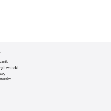
Ruch Drogowy
Samobójstwa
Sport
Stalking
Statystyka
Szkolenia i ćwiczenia
Terroryzm
t
Unia Europejska
cznik
Uprowadzenia
gi i wnioski
awy
Uroczystości
eranów
Utonięcia
Współpraca międzynarodowa
Współpraca Policji z innymi podmiotami
Wykroczenia