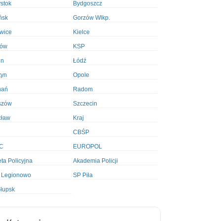
ystok
Bydgoszcz
ńsk
Gorzów Wlkp.
wice
Kielce
ków
KSP
in
Łódź
tyn
Opole
nań
Radom
szów
Szczecin
cław
Kraj
CBŚP
C
EUROPOL
ta Policyjna
Akademia Policji
 Legionowo
SP Piła
łupsk