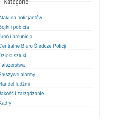
Kategorie
Ataki na policjantów
Bójki i pobicia
Broń i amunicja
Centralne Biuro Śledcze Policji
Dzieła sztuki
Fałszerstwa
Fałszywe alarmy
Handel ludźmi
Jakość i zarządzanie
Kadry
Kobiety w Policji
Korupcja
Kradzież