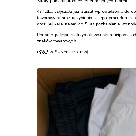
Straty ponieśli producenci chronionych marek.
47-latka usłyszała już zarzut wprowadzenia do 
towarowymi oraz uczynienia z tego procederu st
grozi jej kara nawet do 5 lat pozbawienia wolnośc
Ponadto policjanci otrzymali wnioski o ściganie o
znaków towarowych.
(
KWP
w Szczecinie / mw)