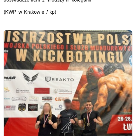
(
KWP
w Krakowie / kp)