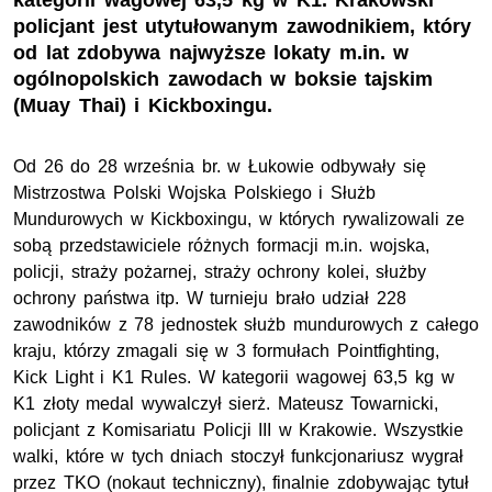
kategorii wagowej 63,5 kg w K1. Krakowski
policjant jest utytułowanym zawodnikiem, który
od lat zdobywa najwyższe lokaty m.in. w
ogólnopolskich zawodach w boksie tajskim
(Muay Thai) i Kickboxingu.
Od 26 do 28 września br. w Łukowie odbywały się
Mistrzostwa Polski Wojska Polskiego i Służb
Mundurowych w Kickboxingu, w których rywalizowali ze
sobą przedstawiciele różnych formacji m.in. wojska,
policji, straży pożarnej, straży ochrony kolei, służby
ochrony państwa itp. W turnieju brało udział 228
zawodników z 78 jednostek służb mundurowych z całego
kraju, którzy zmagali się w 3 formułach Pointfighting,
Kick Light i K1 Rules. W kategorii wagowej 63,5 kg w
K1 złoty medal wywalczył
sierż.
Mateusz Towarnicki,
policjant z Komisariatu Policji III w Krakowie. Wszystkie
walki, które w tych dniach stoczył funkcjonariusz wygrał
przez TKO (nokaut techniczny), finalnie zdobywając tytuł