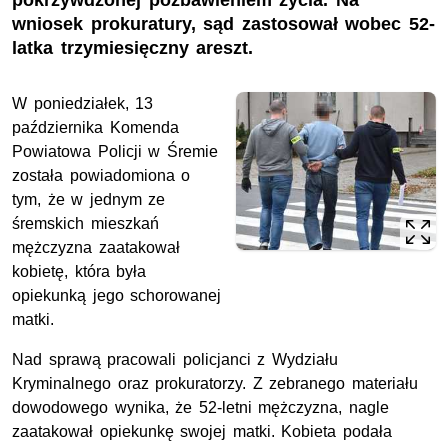
pokrzywdzonej pozbawieniem życia. Na
wniosek prokuratury, sąd zastosował wobec 52-
latka trzymiesięczny areszt.
W poniedziałek, 13
października Komenda
Powiatowa Policji w Śremie
została powiadomiona o
tym, że w jednym ze
śremskich mieszkań
mężczyzna zaatakował
kobietę, która była
opiekunką jego schorowanej
matki.
Nad sprawą pracowali policjanci z Wydziału
Kryminalnego oraz prokuratorzy. Z zebranego materiału
dowodowego wynika, że 52-letni mężczyzna, nagle
zaatakował opiekunkę swojej matki. Kobieta podała