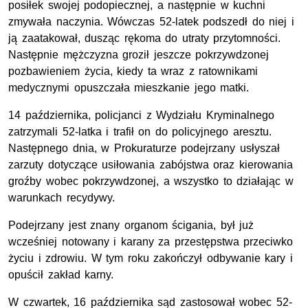
posiłek swojej podopiecznej, a następnie w kuchni
zmywała naczynia. Wówczas 52-latek podszedł do niej i
ją zaatakował, dusząc rękoma do utraty przytomności.
Następnie mężczyzna groził jeszcze pokrzywdzonej
pozbawieniem życia, kiedy ta wraz z ratownikami
medycznymi opuszczała mieszkanie jego matki.
14 października, policjanci z Wydziału Kryminalnego
zatrzymali 52-latka i trafił on do policyjnego aresztu.
Następnego dnia, w Prokuraturze podejrzany usłyszał
zarzuty dotyczące usiłowania zabójstwa oraz kierowania
groźby wobec pokrzywdzonej, a wszystko to działając w
warunkach recydywy.
Podejrzany jest znany organom ścigania, był już
wcześniej notowany i karany za przestępstwa przeciwko
życiu i zdrowiu. W tym roku zakończył odbywanie kary i
opuścił zakład karny.
W czwartek, 16 października sąd zastosował wobec 52-