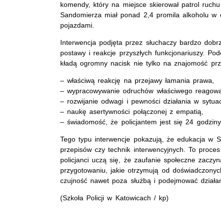
komendy, który na miejsce skierował patrol ruch
Sandomierza miał ponad 2,4 promila alkoholu w o
pojazdami.
Interwencja podjęta przez słuchaczy bardzo dobr
postawy i reakcje przyszłych funkcjonariuszy. Pod
kładą ogromny nacisk nie tylko na znajomość prz
– właściwą reakcję na przejawy łamania prawa,
– wypracowywanie odruchów właściwego reagowa
– rozwijanie odwagi i pewności działania w sytua
– naukę asertywności połączonej z empatią,
– świadomość, że policjantem jest się 24 godziny
Tego typu interwencje pokazują, że edukacja w Sz
przepisów czy technik interwencyjnych. To proc
policjanci uczą się, że zaufanie społeczne zacz
przygotowaniu, jakie otrzymują od doświadczonych
czujność nawet poza służbą i podejmować działan
(Szkoła Policji w Katowicach / kp)