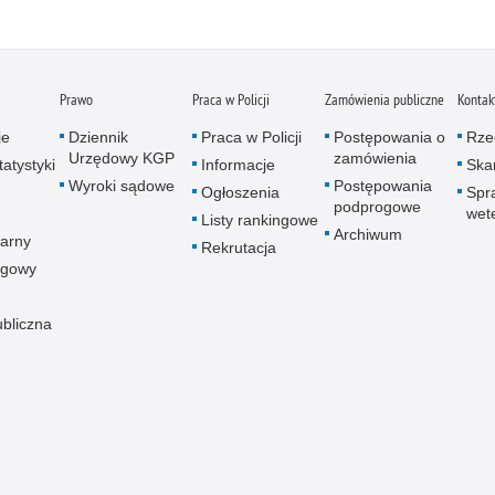
Prawo
Praca w Policji
Zamówienia publiczne
Kontak
je
Dziennik
Praca w Policji
Postępowania o
Rze
Urzędowy KGP
zamówienia
atystyki
Informacje
Skar
Wyroki sądowe
Postępowania
Ogłoszenia
Spr
podprogowe
wet
Listy rankingowe
Archiwum
arny
Rekrutacja
ogowy
ubliczna