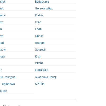
ystok
Bydgoszcz
ńsk
Gorzów Wlkp.
wice
Kielce
ków
KSP
in
Łódź
tyn
Opole
nań
Radom
szów
Szczecin
cław
Kraj
CBŚP
C
EUROPOL
ta Policyjna
Akademia Policji
 Legionowo
SP Piła
łupsk