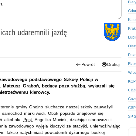
Biał
m.
Gda
Kato
Kra
icach udaremnili jazdę
Lubl
Olsz
Poz
Rze
Powrót
Drukuj
Wro
 zawodowego podstawowego Szkoły Policji w
KGP
. Mateusz Graboń, będący poza służbą, wykazali się
CBZ
nietrzeźwemu kierowcy.
Gaze
erenie gminy Gnojno słuchacze naszej szkoły zauważyli
CSP
ni samochód marki Audi. Obok pojazdu znajdował się
SP S
ń alkoholu.
Post.
Angelika Muciek, działając stanowczo i
ia zawodowego wyjęła kluczyki ze stacyjki, uniemożliwiając
m fakcie natychmiast powiadomili dyżurnego buskiej