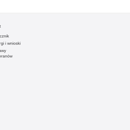
Ruch Drogowy
Samobójstwa
Sport
t
Stalking
cznik
Statystyka
gi i wnioski
awy
Szkolenia i ćwiczenia
eranów
Terroryzm
Unia Europejska
Uprowadzenia
Uroczystości
Utonięcia
Współpraca międzynarodowa
Współpraca Policji z innymi podmiotami
Wykroczenia