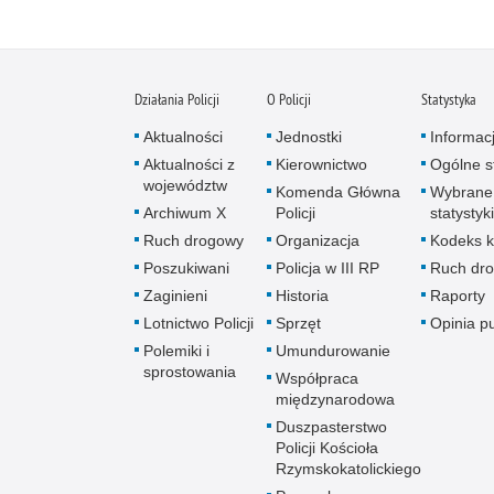
Działania Policji
O Policji
Statystyka
Aktualności
Jednostki
Informac
Aktualności z
Kierownictwo
Ogólne st
województw
Komenda Główna
Wybrane
Archiwum X
Policji
statystyki
Ruch drogowy
Organizacja
Kodeks k
Poszukiwani
Policja w III RP
Ruch dr
Zaginieni
Historia
Raporty
Lotnictwo Policji
Sprzęt
Opinia p
Polemiki i
Umundurowanie
sprostowania
Współpraca
międzynarodowa
Duszpasterstwo
Policji Kościoła
Rzymskokatolickiego