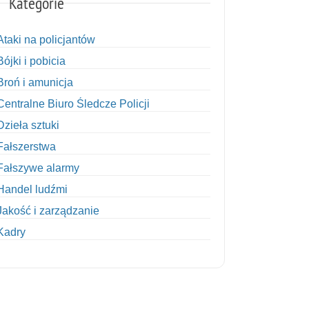
Kategorie
Ataki na policjantów
Bójki i pobicia
Broń i amunicja
Centralne Biuro Śledcze Policji
Dzieła sztuki
Fałszerstwa
Fałszywe alarmy
Handel ludźmi
Jakość i zarządzanie
Kadry
Kobiety w Policji
Korupcja
Kradzież