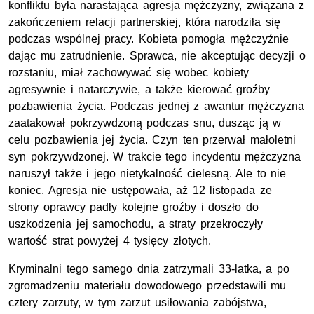
konfliktu była narastająca agresja mężczyzny, związana z
zakończeniem relacji partnerskiej, która narodziła się
podczas wspólnej pracy. Kobieta pomogła mężczyźnie
dając mu zatrudnienie. Sprawca, nie akceptując decyzji o
rozstaniu, miał zachowywać się wobec kobiety
agresywnie i natarczywie, a także kierować groźby
pozbawienia życia. Podczas jednej z awantur mężczyzna
zaatakował pokrzywdzoną podczas snu, dusząc ją w
celu pozbawienia jej życia. Czyn ten przerwał małoletni
syn pokrzywdzonej. W trakcie tego incydentu mężczyzna
naruszył także i jego nietykalność cielesną. Ale to nie
koniec. Agresja nie ustępowała, aż 12 listopada ze
strony oprawcy padły kolejne groźby i doszło do
uszkodzenia jej samochodu, a straty przekroczyły
wartość strat powyżej 4 tysięcy złotych.
Kryminalni tego samego dnia zatrzymali 33-latka, a po
zgromadzeniu materiału dowodowego przedstawili mu
cztery zarzuty, w tym zarzut usiłowania zabójstwa,