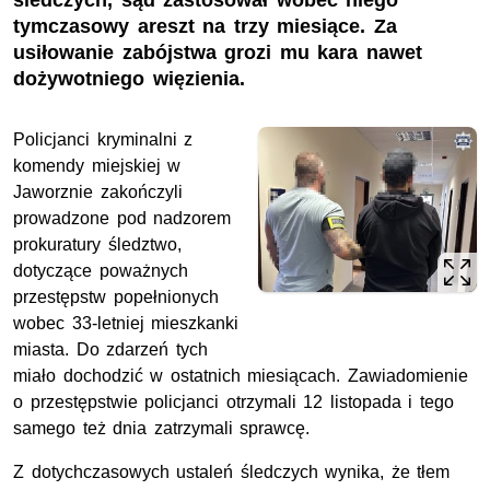
śledczych, sąd zastosował wobec niego
tymczasowy areszt na trzy miesiące. Za
usiłowanie zabójstwa grozi mu kara nawet
dożywotniego więzienia.
Policjanci kryminalni z
komendy miejskiej w
Jaworznie zakończyli
prowadzone pod nadzorem
prokuratury śledztwo,
dotyczące poważnych
przestępstw popełnionych
wobec 33-letniej mieszkanki
miasta. Do zdarzeń tych
miało dochodzić w ostatnich miesiącach. Zawiadomienie
o przestępstwie policjanci otrzymali 12 listopada i tego
samego też dnia zatrzymali sprawcę.
Z dotychczasowych ustaleń śledczych wynika, że tłem