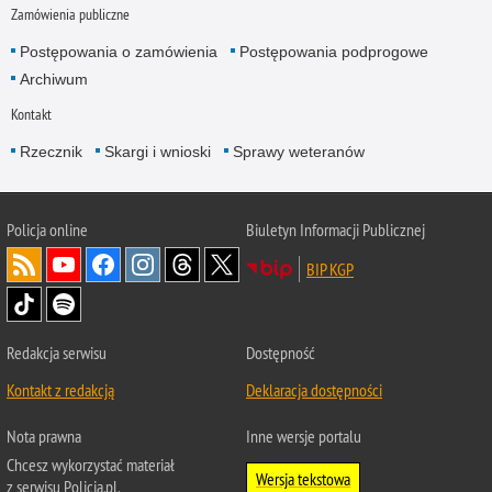
Zamówienia publiczne
Postępowania o zamówienia
Postępowania podprogowe
Archiwum
Kontakt
Rzecznik
Skargi i wnioski
Sprawy weteranów
Policja
online
Biuletyn Informacji Publicznej
BIP KGP
Redakcja serwisu
Dostępność
Kontakt z redakcją
Deklaracja dostępności
Nota prawna
Inne wersje portalu
Chcesz wykorzystać materiał
Wersja tekstowa
z serwisu Policja.pl.