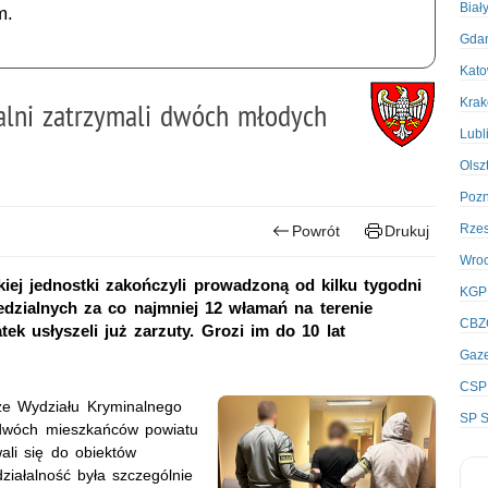
Biał
m.
Gda
Kato
Kra
alni zatrzymali dwóch młodych
Lubl
Olsz
Poz
Rze
Powrót
Drukuj
Wro
iej jednostki zakończyli prowadzoną od kilku tygodni
KGP
dzialnych za co najmniej 12 włamań na terenie
CBZ
tek usłyszeli już zarzuty. Grozi im do 10 lat
Gaze
CSP
sze Wydziału Kryminalnego
SP S
i dwóch mieszkańców powiatu
ali się do obiektów
ziałalność była szczególnie