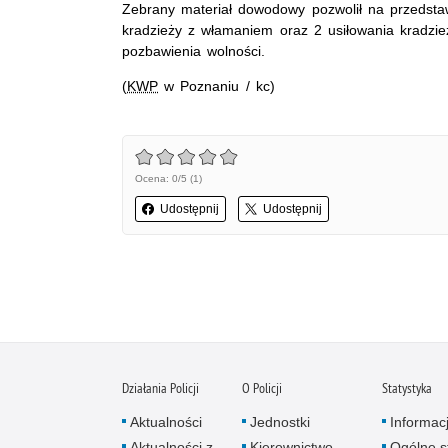
Zebrany materiał dowodowy pozwolił na przedsta
kradzieży z włamaniem oraz 2 usiłowania kradzie
pozbawienia wolności.
(
KWP
w Poznaniu / kc)
Ocena: 0/5 (1)
Udostępnij
Udostępnij
Działania Policji
O Policji
Statystyka
Aktualności
Jednostki
Informac
Aktualności z
Kierownictwo
Ogólne st