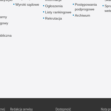
Wyroki sądowe
Postępowania
Ogłoszenia
Spr
podprogowe
wet
Listy rankingowe
Archiwum
arny
Rekrutacja
ogowy
ubliczna
znej
Redakcja serwisu
Dostępność
Nota p