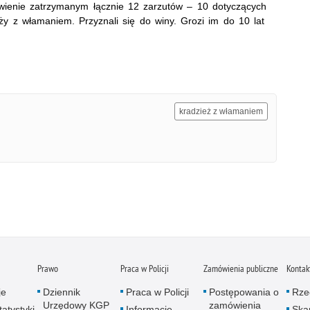
wienie zatrzymanym łącznie 12 zarzutów – 10 dotyczących
ży z włamaniem. Przyznali się do winy. Grozi im do 10 lat
kradzież z włamaniem
Prawo
Praca w Policji
Zamówienia publiczne
Kontak
je
Dziennik
Praca w Policji
Postępowania o
Rze
Urzędowy KGP
zamówienia
atystyki
Informacje
Skar