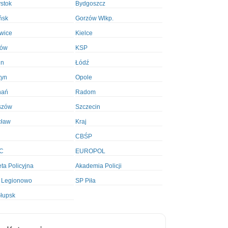
ystok
Bydgoszcz
ńsk
Gorzów Wlkp.
wice
Kielce
ków
KSP
in
Łódź
tyn
Opole
nań
Radom
szów
Szczecin
cław
Kraj
CBŚP
C
EUROPOL
ta Policyjna
Akademia Policji
 Legionowo
SP Piła
łupsk