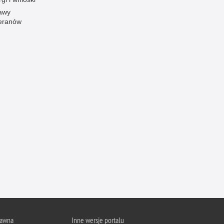
awy
Ofiarni i odważni
eranów
Opinia publiczna
Oszustwa
Pedofilia, pornografia dziecięca
Piractwo przemysłowe
Podrabianie znaków towarowych
Pogryzienia przez psy
Polemiki i sprostowania
Policja inaczej
Policjant z pasją
Porwania
Pożary i podpalenia
Pranie brudnych pieniędzy
Prawa człowieka
rawna
Inne wersje portalu