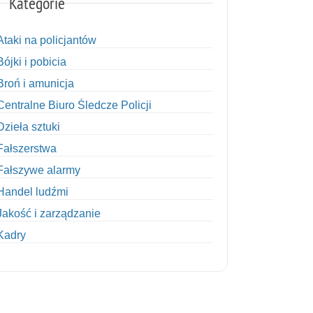
Kategorie
Ataki na policjantów
Bójki i pobicia
Broń i amunicja
Centralne Biuro Śledcze Policji
Dzieła sztuki
Fałszerstwa
Fałszywe alarmy
Handel ludźmi
Jakość i zarządzanie
Kadry
Kobiety w Policji
Korupcja
Kradzież