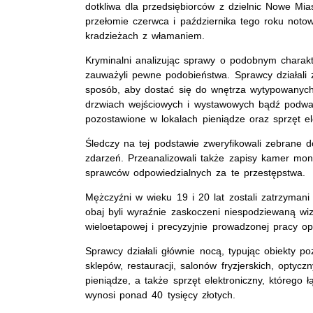
dotkliwa dla przedsiębiorców z dzielnic Nowe Mia
przełomie czerwca i października tego roku noto
kradzieżach z włamaniem.
Kryminalni analizując sprawy o podobnym charakt
zauważyli pewne podobieństwa. Sprawcy działal
sposób, aby dostać się do wnętrza wytypowanych 
drzwiach wejściowych i wystawowych bądź podważ
pozostawione w lokalach pieniądze oraz sprzęt el
Śledczy na tej podstawie zweryfikowali zebrane d
zdarzeń. Przeanalizowali także zapisy kamer monit
sprawców odpowiedzialnych za te przestępstwa.
Mężczyźni w wieku 19 i 20 lat zostali zatrzymani 
obaj byli wyraźnie zaskoczeni niespodziewaną wiz
wieloetapowej i precyzyjnie prowadzonej pracy op
Sprawcy działali głównie nocą, typując obiekty
sklepów, restauracji, salonów fryzjerskich, opty
pieniądze, a także sprzęt elektroniczny, którego
wynosi ponad 40 tysięcy złotych.