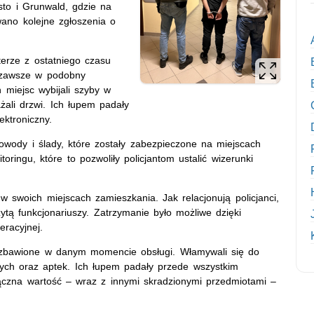
sto i Grunwald, gdzie na
wano kolejne zgłoszenia o
erze z ostatniego czasu
i zawsze w podobny
miejsc wybijali szyby w
ali drzwi. Ich łupem padały
ektroniczny.
owody i ślady, które zostały zabezpieczone na miejscach
oringu, które to pozwoliły policjantom ustalić wizerunki
w swoich miejscach zamieszkania. Jak relacjonują policjanci,
ytą funkcjonariuszy. Zatrzymanie było możliwe dzięki
eracyjnej.
 pozbawione w danym momencie obsługi. Włamywali się do
cznych oraz aptek. Ich łupem padały przede wszystkim
 łączna wartość – wraz z innymi skradzionymi przedmiotami –