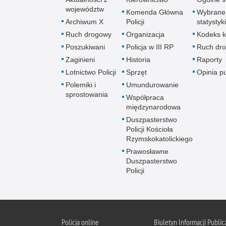
województw
Komenda Główna
Wybrane
Archiwum X
Policji
statystyki
Ruch drogowy
Organizacja
Kodeks k
Poszukiwani
Policja w III RP
Ruch dr
Zaginieni
Historia
Raporty
Lotnictwo Policji
Sprzęt
Opinia p
Polemiki i
Umundurowanie
sprostowania
Współpraca
międzynarodowa
Duszpasterstwo
Policji Kościoła
Rzymskokatolickiego
Prawosławne
Duszpasterstwo
Policji
Policja
online
Biuletyn Informacji Public