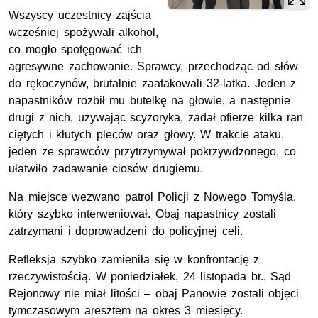
Wszyscy uczestnicy zajścia
wcześniej spożywali alkohol,
co mogło spotęgować ich
agresywne zachowanie. Sprawcy, przechodząc od słów
do rękoczynów, brutalnie zaatakowali 32-latka. Jeden z
napastników rozbił mu butelkę na głowie, a następnie
drugi z nich, używając scyzoryka, zadał ofierze kilka ran
ciętych i kłutych pleców oraz głowy. W trakcie ataku,
jeden ze sprawców przytrzymywał pokrzywdzonego, co
ułatwiło zadawanie ciosów drugiemu.
Na miejsce wezwano patrol Policji z Nowego Tomyśla,
który szybko interweniował. Obaj napastnicy zostali
zatrzymani i doprowadzeni do policyjnej celi.
Refleksja szybko zamieniła się w konfrontację z
rzeczywistością. W poniedziałek, 24 listopada br., Sąd
Rejonowy nie miał litości – obaj Panowie zostali objęci
tymczasowym aresztem na okres 3 miesięcy.