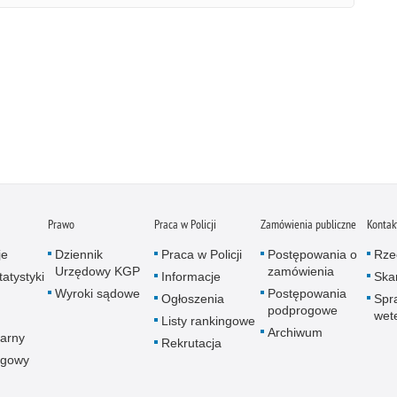
Prawo
Praca w Policji
Zamówienia publiczne
Kontak
je
Dziennik
Praca w Policji
Postępowania o
Rze
Urzędowy KGP
zamówienia
atystyki
Informacje
Skar
Wyroki sądowe
Postępowania
Ogłoszenia
Spr
podprogowe
wet
Listy rankingowe
Archiwum
arny
Rekrutacja
ogowy