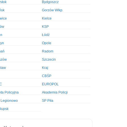
ystok
Bydgoszcz
ńsk
Gorzów Wlkp.
wice
Kielce
ków
KSP
in
Łódź
tyn
Opole
nań
Radom
szów
Szczecin
cław
Kraj
CBŚP
C
EUROPOL
ta Policyjna
Akademia Policji
 Legionowo
SP Piła
łupsk