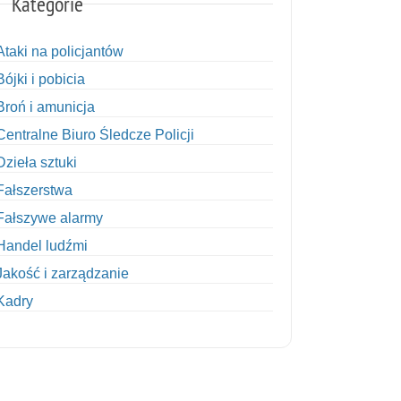
Kategorie
Ataki na policjantów
Bójki i pobicia
Broń i amunicja
Centralne Biuro Śledcze Policji
Dzieła sztuki
Fałszerstwa
Fałszywe alarmy
Handel ludźmi
Jakość i zarządzanie
Kadry
Kobiety w Policji
Korupcja
Kradzież