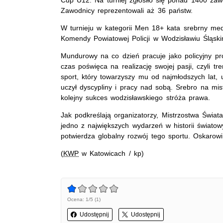
Zawodnicy reprezentowali aż 36 państw.
W turnieju w kategorii Men 18+ kata srebrny meda
Komendy Powiatowej Policji w Wodzisławiu Śląski
Mundurowy na co dzień pracuje jako policyjny pro
czas poświęca na realizację swojej pasji, czyli tr
sport, który towarzyszy mu od najmłodszych lat, u
uczył dyscypliny i pracy nad sobą. Srebro na mis
kolejny sukces wodzisławskiego stróża prawa.
Jak podkreślają organizatorzy, Mistrzostwa Świat
jedno z największych wydarzeń w historii światowy
potwierdza globalny rozwój tego sportu. Oskarow
(
KWP
w Katowicach / kp)
Ocena: 1/5 (1)
Udostępnij
Udostępnij