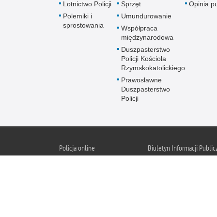
Lotnictwo Policji
Sprzęt
Opinia p
Polemiki i
Umundurowanie
sprostowania
Współpraca
międzynarodowa
Duszpasterstwo
Policji Kościoła
Rzymskokatolickiego
Prawosławne
Duszpasterstwo
Policji
Policja
online
Biuletyn Informacji Public
BIP KGP