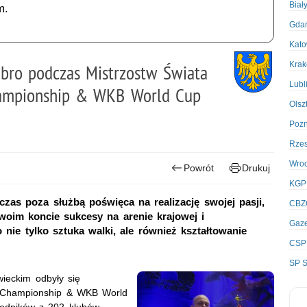
Biał
m.
Gda
Kato
Kra
ebro podczas Mistrzostw Świata
Lubl
hampionship & WKB World Cup
Olsz
Poz
Rze
Wro
Powrót
Drukuj
KGP
 czas poza służbą poświęca na realizację swojej pasji,
CBZ
swoim koncie sukcesy na arenie krajowej i
Gaze
 nie tylko sztuka walki, ale również kształtowanie
CSP
SP S
ieckim odbyły się
Championship & WKB World
wodników z 202 klubów.