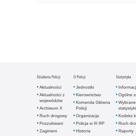
Działania Policji
O Policji
Statystyka
Aktualności
Jednostki
Informac
Aktualności z
Kierownictwo
Ogólne st
województw
Komenda Główna
Wybrane
Archiwum X
Policji
statystyki
Ruch drogowy
Organizacja
Kodeks k
Poszukiwani
Policja w III RP
Ruch dr
Zaginieni
Historia
Raporty