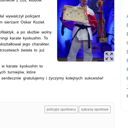
l wywalczył policjant
m sierżant Oskar Kozieł.
filaktyk, a po służbie wolny
eningi karate kyokushin. To
kształtował jego charakter,
trzostwach świata to już
a w karate kyokushin to
ch turniejów, które
i serdecznie gratulujemy i życzymy kolejnych sukcesów!
policyjni sportowcy
sukcesy sportowe