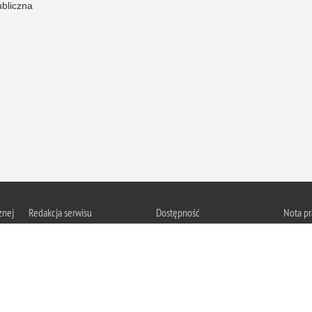
ubliczna
znej
Redakcja serwisu
Dostępność
Nota p
Chcesz 
Kontakt z redakcją
Deklaracja dostępności
z serwis
Zapozna
Polityk