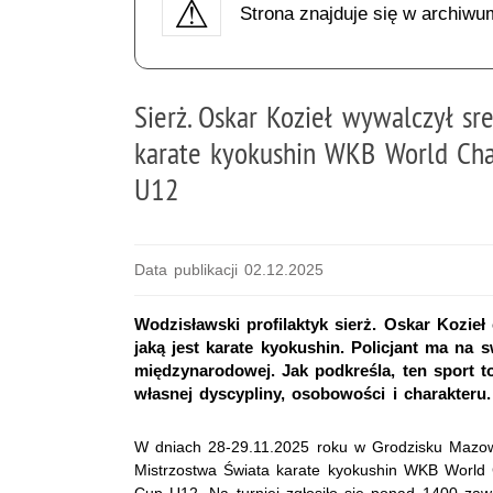
Strona znajduje się w archiwu
Sierż. Oskar Kozieł wywalczył sr
karate kyokushin WKB World C
U12
Data publikacji 02.12.2025
Wodzisławski profilaktyk sierż. Oskar Kozieł
jaką jest karate kyokushin. Policjant ma na 
międzynarodowej. Jak podkreśla, ten sport to
własnej dyscypliny, osobowości i charakteru.
W dniach 28-29.11.2025 roku w Grodzisku Mazow
Mistrzostwa Świata karate kyokushin
WKB World 
Cup U12. Na turniej zgłosiło się ponad 1400 za