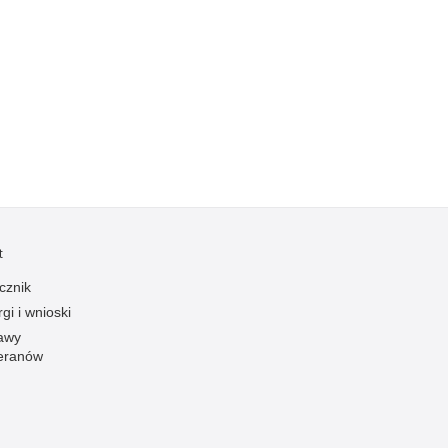
Kradzieże z włamaniem
Kultura
Logistyka, wyposażenie
Materiały wybuchowe
Nagrodzeni policjanci
Napady na banki
Napady na taksówkarzy
Napady na tiry
t
Nielegalny handel farmaceutykami
cznik
Nietrzeźwi kierujący
gi i wnioski
Nietrzeźwi opiekunowie
awy
Nietrzeźwi pracownicy
eranów
Niszczenie mienia
Nowoczesne technologie w pracy Policji
Odpowiedzialność majątkowa Policji