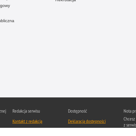
ogowy
ubliczna
znej
Redakcja serwisu
Dostępność
Nota p
Chcesz 
Kontakt z redakcją
Deklaracja dostępności
z serwis
Zapozna