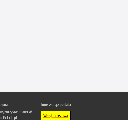
Ofiarni i odważni
Opinia publiczna
Oszustwa
Pedofilia, pornografia dziecięca
Piractwo przemysłowe
Podrabianie znaków towarowych
Pogryzienia przez psy
Polemiki i sprostowania
Policja inaczej
Policjant z pasją
Porwania
rawna
Inne wersje portalu
Pożary i podpalenia
wykorzystać materiał
Pranie brudnych pieniędzy
Wersja tekstowa
u Policja.pl.
Prawa człowieka
About Polish Police
j się z zasadami