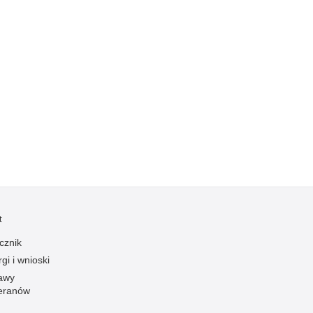
Kradzieże z włamaniem
Kultura
Logistyka, wyposażenie
Materiały wybuchowe
Nagrodzeni policjanci
Napady na banki
Napady na taksówkarzy
Napady na tiry
Nielegalny handel farmaceutykami
Nietrzeźwi kierujący
t
Nietrzeźwi opiekunowie
cznik
Nietrzeźwi pracownicy
gi i wnioski
Niszczenie mienia
awy
Nowoczesne technologie w pracy Policji
eranów
Odpowiedzialność majątkowa Policji