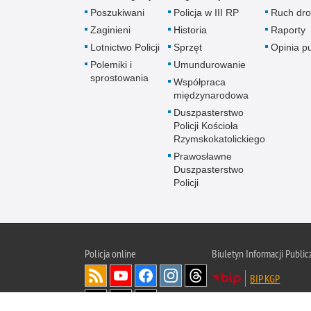
Poszukiwani
Policja w III RP
Ruch dr
Zaginieni
Historia
Raporty
Lotnictwo Policji
Sprzęt
Opinia p
Polemiki i
Umundurowanie
sprostowania
Współpraca
międzynarodowa
Duszpasterstwo
Policji Kościoła
Rzymskokatolickiego
Prawosławne
Duszpasterstwo
Policji
Policja
online
Biuletyn Informacji Public
BIP KGP