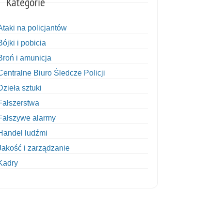
Kategorie
Ataki na policjantów
Bójki i pobicia
Broń i amunicja
Centralne Biuro Śledcze Policji
Dzieła sztuki
Fałszerstwa
Fałszywe alarmy
Handel ludźmi
Jakość i zarządzanie
Kadry
Kobiety w Policji
Korupcja
Kradzież