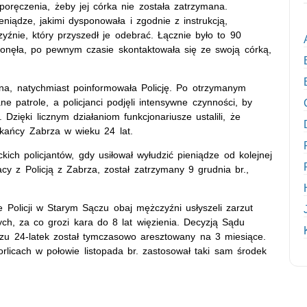
poręczenia, żeby jej córka nie została zatrzymana.
iądze, jakimi dysponowała i zgodnie z instrukcją,
yźnie, który przyszedł je odebrać. Łącznie było to 90
chłonęła, po pewnym czasie skontaktowała się ze swoją córką,
ana, natychmiast poinformowała Policję. Po otrzymanym
e patrole, a policjanci podjęli intensywne czynności, by
 Dzięki licznym działaniom funkcjonariusze ustalili, że
zkańcy Zabrza w wieku 24 lat.
kich policjantów, gdy usiłował wyłudzić pieniądze od kolejnej
acy z Policją z Zabrza, został zatrzymany 9 grudnia br.,
Policji w Starym Sączu obaj mężczyźni usłyszeli zarzut
ych, za co grozi kara do 8 lat więzienia. Decyzją Sądu
 24-latek został tymczasowo aresztowany na 3 miesiące.
icach w połowie listopada br. zastosował taki sam środek