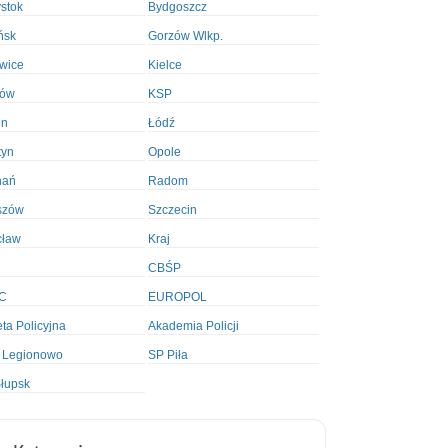
ystok
Bydgoszcz
ńsk
Gorzów Wlkp.
wice
Kielce
ków
KSP
in
Łódź
tyn
Opole
nań
Radom
szów
Szczecin
cław
Kraj
CBŚP
C
EUROPOL
ta Policyjna
Akademia Policji
 Legionowo
SP Piła
łupsk