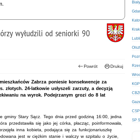
Biał
m.
Gda
Kato
Kra
tórzy wyłudzili od seniorki 90
Lubl
Olsz
Poz
Rze
Powrót
Drukuj
Wro
 mieszkańców Zabrza poniesie konsekwencje za
KGP
. złotych. 24-latkowie usłyszeli zarzuty, a decyzją
CBZ
ekiwaniu na wyrok. Podejrzanym grozi do 8 lat
Gaze
CSP
ie gminy Stary Sącz. Tego dnia przed godziną 16:00, jedna
SP S
ra przedstawiła się jako jej córka, płacząc, poinformowała,
ejęła inna kobieta, podająca się za funkcjonariuszkę
owana jest w ciężkim stanie i walczy w szpitalu o życie,