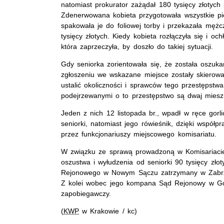
natomiast prokurator zażądał 180 tysięcy złotych 
Zdenerwowana kobieta przygotowała wszystkie pien
spakowała je do foliowej torby i przekazała mężcz
tysięcy złotych. Kiedy kobieta rozłączyła się i o
która zaprzeczyła, by doszło do takiej sytuacji.
Gdy seniorka zorientowała się, że została oszuk
zgłoszeniu we wskazane miejsce zostały skierowan
ustalić okoliczności i sprawców tego przestępstwa.
podejrzewanymi o to przestępstwo są dwaj mies
Jeden z nich 12 listopada br., wpadł w ręce gorlic
seniorki, natomiast jego rówieśnik, dzięki współpr
przez funkcjonariuszy miejscowego komisariatu.
W związku ze sprawą prowadzoną w Komisariacie 
oszustwa i wyłudzenia od seniorki 90 tysięcy złot
Rejonowego w Nowym Sączu zatrzymany w Zabrzu
Z kolei wobec jego kompana Sąd Rejonowy w Gorl
zapobiegawczy.
(
KWP
w Krakowie / kc)