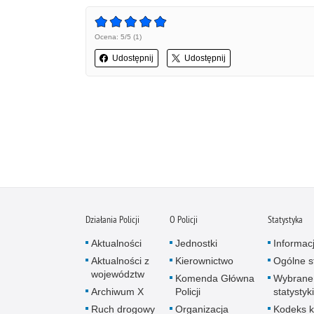
Ocena: 5/5 (1)
Udostępnij
Udostępnij
Działania Policji
O Policji
Statystyka
Aktualności
Jednostki
Informac
Aktualności z
Kierownictwo
Ogólne st
województw
Komenda Główna
Wybrane
Archiwum X
Policji
statystyki
Ruch drogowy
Organizacja
Kodeks k