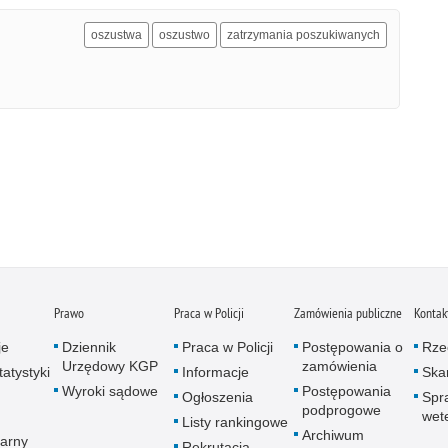
oszustwa
oszustwo
zatrzymania poszukiwanych
Prawo
Praca w Policji
Zamówienia publiczne
Kontak
je
Dziennik
Praca w Policji
Postępowania o
Rze
Urzędowy KGP
zamówienia
atystyki
Informacje
Skar
Wyroki sądowe
Postępowania
Ogłoszenia
Spr
podprogowe
wet
Listy rankingowe
Archiwum
arny
Rekrutacja