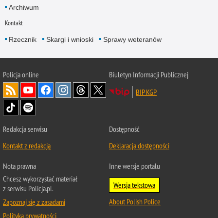
Archiwum
Kontakt
Rzecznik
Skargi i wnioski
Sprawy weteranów
Policja
online
Biuletyn Informacji Publicznej
BIP KGP
Redakcja serwisu
Dostępność
Kontakt z redakcją
Deklaracja dostępności
Nota prawna
Inne wersje portalu
Chcesz wykorzystać materiał
Wersja tekstowa
z serwisu Policja.pl.
About Polish Police
Zapoznaj się z zasadami
Polityka prywatności