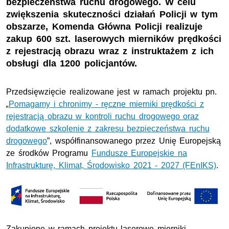
bezpieczeństwa ruchu drogowego. W celu
zwiększenia skuteczności działań Policji w tym
obszarze, Komenda Główna Policji realizuje
zakup 600 szt. laserowych mierników prędkości
z rejestracją obrazu wraz z instruktażem z ich
obsługi dla 1200 policjantów.
Przedsięwzięcie realizowane jest w ramach projektu
pn.
„
Pomagamy i chronimy - ręczne mierniki prędkości z
rejestracją obrazu w kontroli ruchu drogowego oraz
dodatkowe szkolenie z zakresu bezpieczeństwa ruchu
drogowego
”, współfinansowanego przez Unię Europejską
ze środków Programu
Fundusze Europejskie na
Infrastrukturę, Klimat, Środowisko 2021 - 2027 (FEnIKS)
.
Zakupione w ramach projektu laserowe mierniki