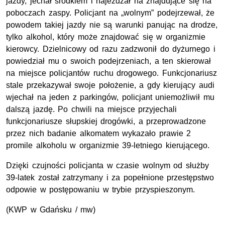
jazdy, jechał środkiem i najeżdżał na znajdujące się na
poboczach zaspy. Policjant na „wolnym” podejrzewał, że
powodem takiej jazdy nie są warunki panując na drodze,
tylko alkohol, który może znajdować się w organizmie
kierowcy. Dzielnicowy od razu zadzwonił do dyżurnego i
powiedział mu o swoich podejrzeniach, a ten skierował
na miejsce policjantów ruchu drogowego. Funkcjonariusz
stale przekazywał swoje położenie, a gdy kierujący audi
wjechał na jeden z parkingów, policjant uniemożliwił mu
dalszą jazdę. Po chwili na miejsce przyjechali
funkcjonariusze słupskiej drogówki, a przeprowadzone
przez nich badanie alkomatem wykazało prawie 2
promile alkoholu w organizmie 39-letniego kierującego.
Dzięki czujności policjanta w czasie wolnym od służby
39-latek został zatrzymany i za popełnione przestępstwo
odpowie w postępowaniu w trybie przyspieszonym.
(
KWP
w Gdańsku / mw)