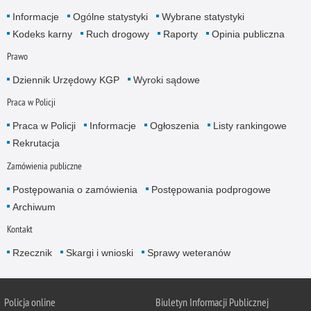
Informacje
Ogólne statystyki
Wybrane statystyki
Kodeks karny
Ruch drogowy
Raporty
Opinia publiczna
Prawo
Dziennik Urzędowy KGP
Wyroki sądowe
Praca w Policji
Praca w Policji
Informacje
Ogłoszenia
Listy rankingowe
Rekrutacja
Zamówienia publiczne
Postępowania o zamówienia
Postępowania podprogowe
Archiwum
Kontakt
Rzecznik
Skargi i wnioski
Sprawy weteranów
Policja
online
Biuletyn Informacji Publicznej