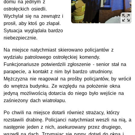
domu na jednym z
ostrołęckich osiedli.
Wychylał się na zewnątrz i
prosił, aby ktoś go złapał.
Sytuacja wyglądała bardzo
niebezpiecznie.
Na miejsce natychmiast skierowano policjantów z
wydziału patrolowego ostrołęckiej komendy.
Funkcjonariusze potwierdzili zgłoszenie - senior stał na
parapecie, a kontakt z nim był bardzo utrudniony.
Mężczyzna nie reagował na prośby policjantów, by wrócił
do wnętrza budynku. Ze względu na położenie okna
jedyną możliwością dotarcia do niego było wejście na
zaśnieżony dach wiatrołapu.
Po chwili na miejsce dotarli również strażacy, którzy
rozstawili drabinę. Policjanci natychmiast weszli na nią, a
następnie jeden z nich, asekurowany przez drugiego,
wszedł na dach. Trzymając się rynny, dotarł do okna i