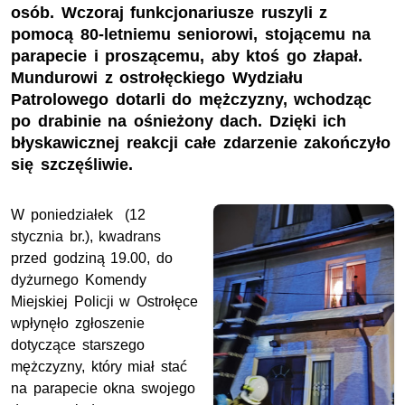
osób. Wczoraj funkcjonariusze ruszyli z
pomocą 80-letniemu seniorowi, stojącemu na
parapecie i proszącemu, aby ktoś go złapał.
Mundurowi z ostrołęckiego Wydziału
Patrolowego dotarli do mężczyzny, wchodząc
po drabinie na ośnieżony dach. Dzięki ich
błyskawicznej reakcji całe zdarzenie zakończyło
się szczęśliwie.
W poniedziałek (12
stycznia br.), kwadrans
przed godziną 19.00, do
dyżurnego Komendy
Miejskiej Policji w Ostrołęce
wpłynęło zgłoszenie
dotyczące starszego
mężczyzny, który miał stać
na parapecie okna swojego