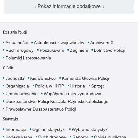
↓ Pokaż informacje dodatkowe ↓
Działania Policji
Aktualności
Aktualności z województw
Archiwum X
Ruch drogowy
Poszukiwani
Zaginieni
Lotnictwo Policji
Polemiki i sprostowania
O Policji
Jednostki
Kierownictwo
Komenda Główna Policji
Organizacja
Policja w III RP
Historia
Sprzęt
Umundurowanie
Współpraca międzynarodowa
Duszpasterstwo Policji Kościoła Rzymskokatolickiego
Prawosławne Duszpasterstwo Policji
Statystyka
Informacje
Ogólne statystyki
Wybrane statystyki
Kodeks karny
Ruch drogowy
Raporty
Opinia publiczna