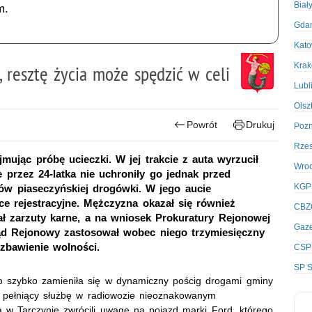
Biał
m.
Gda
Kato
Kra
 resztę życia może spędzić w celi
Lubl
Olsz
Powrót
Drukuj
Poz
Rze
jmując próbę ucieczki. W jej trakcie z auta wyrzucił
Wro
e przez 24-latka nie uchroniły go jednak przed
KGP
tów piaseczyńskiej drogówki. W jego aucie
ice rejestracyjne. Mężczyzna okazał się również
CBZ
ał zarzuty karne, a na wniosek Prokuratury Rejonowej
Gaze
d Rejonowy zastosował wobec niego trzymiesięczny
ozbawienie wolności.
CSP
SP S
zo szybko zamieniła się w dynamiczny pościg drogami gminy
i pełniący służbę w radiowozie nieoznakowanym
 w Tarczynie zwrócili uwagę na pojazd marki Ford, którego