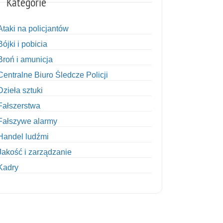
Kategorie
Ataki na policjantów
Bójki i pobicia
Broń i amunicja
Centralne Biuro Śledcze Policji
Dzieła sztuki
Fałszerstwa
Fałszywe alarmy
Handel ludźmi
Jakość i zarządzanie
Kadry
Kobiety w Policji
Korupcja
Kradzież