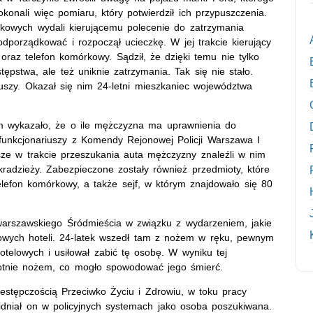
konali więc pomiaru, który potwierdził ich przypuszczenia.
iękowych wydali kierującemu polecenie do zatrzymania
odporządkować i rozpoczął ucieczkę. W jej trakcie kierujący
oraz telefon komórkowy. Sądził, że dzięki temu nie tylko
pstwa, ale też uniknie zatrzymania. Tak się nie stało.
iuszy. Okazał się nim 24-letni mieszkaniec województwa
m wykazało, że o ile mężczyzna ma uprawnienia do
 funkcjonariuszy z Komendy Rejonowej Policji Warszawa I
usze w trakcie przeszukania auta mężczyzny znaleźli w nim
 kradzieży. Zabezpieczone zostały również przedmioty, które
elefon komórkowy, a także sejf, w którym znajdowało się 80
warszawskiego Śródmieścia w związku z wydarzeniem, jakie
żowych hoteli. 24-latek wszedł tam z nożem w ręku, pewnym
otelowych i usiłował zabić tę osobę. W wyniku tej
otnie nożem, co mogło spowodować jego śmierć.
zestępczością Przeciwko Życiu i Zdrowiu, w toku pracy
widniał on w policyjnych systemach jako osoba poszukiwana.