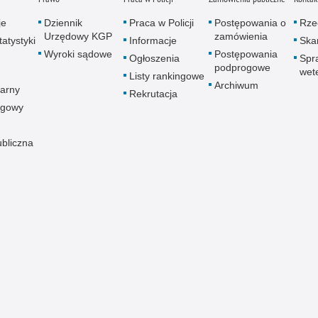
je
Dziennik
Praca w Policji
Postępowania o
Rze
Urzędowy KGP
zamówienia
atystyki
Informacje
Skar
Wyroki sądowe
Postępowania
Ogłoszenia
Spr
podprogowe
wet
Listy rankingowe
Archiwum
arny
Rekrutacja
ogowy
ubliczna