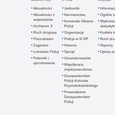
Aktualności
Jednostki
Informac
Aktualności z
Kierownictwo
Ogólne st
województw
Komenda Główna
Wybrane
Archiwum X
Policji
statystyki
Ruch drogowy
Organizacja
Kodeks k
Poszukiwani
Policja w III RP
Ruch dr
Zaginieni
Historia
Raporty
Lotnictwo Policji
Sprzęt
Opinia p
Polemiki i
Umundurowanie
sprostowania
Współpraca
międzynarodowa
Duszpasterstwo
Policji Kościoła
Rzymskokatolickiego
Prawosławne
Duszpasterstwo
Policji