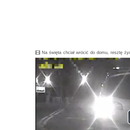
Film
Na święta chciał wrócić do domu, resztę ży