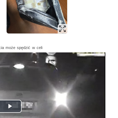
cia może spędzić w celi
Odtwórz