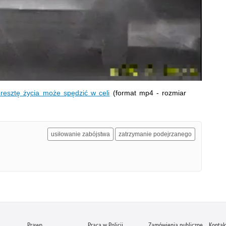
wideo
 resztę życia może spędzić w celi
(format mp4 - rozmiar
usiłowanie zabójstwa
zatrzymanie podejrzanego
Prawo
Praca w Policji
Zamówienia publiczne
Kontak