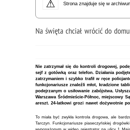
Strona znajduje się w archiwu
Na święta chciał wrócić do domu,
Nie zatrzymał się do kontroli drogowej, pode
sejf z gotówką oraz telefon. Działania podjęt
zatrzymaniem i szybko trafił w ręce policjan
funkcjonariusze znaleźli młot, kradzione tabl
podejrzanym o usiłowanie zabójstwa. Usłysz
Warszawa Śródmieście-Północ, miejscowy Są
areszt. 24-latkowi grozi nawet dożywotnie p
To miała być zwykła kontrola drogowa, ale bard
Tarczyn. Funkcjonariusze piaseczyńskiej drogówk
wyposażonym w wideo rejestrator na ulicy 1 Maja