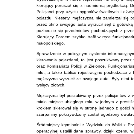
kierujący poruszał się z nadmierną prędkością. Do
Policjanci przy użyciu sygnałów świetlnych i dźw
pojazdu. Niestety, mężczyzna nie zamierzał się p
przez okno swojego auta wyrzucił sejf z gotówką 
pozbędzie się przedmiotów pochodzących z przestę
Kierujący Fordem szybko trafił w ręce funkcjonar
małopolskiego.
Sprawdzenie w policyjnym systemie informacyjny
kierowania pojazdami, to jest poszukiwany przez
oraz Komisariatu Policji w Zielonce. Funkcjonari
młot, a także tablice rejestracyjne pochodzące z
mężczyzna wyrzucił ze swojego auta. Były nimi t
tysięcy złotych.
Mężczyzna był poszukiwany przez policjantów z 
miało miejsce ubiegłego roku w jednym z presti
krokiem skierował się w stronę jednego z gości h
szarpaniny pokrzywdzony został ugodzony dwukr
Śródmiejscy kryminalni z Wydziału do Walki z Pr
operacyjnej ustalili dane sprawcy, dzięki czemu 