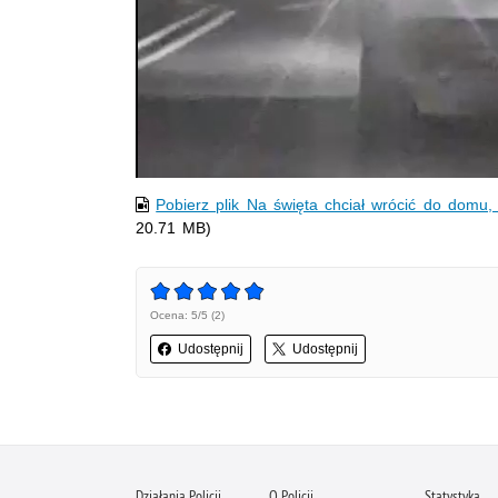
Pobierz plik Na święta chciał wrócić do domu,
20.71 MB)
Ocena: 5/5 (2)
Udostępnij
Udostępnij
Działania Policji
O Policji
Statystyka