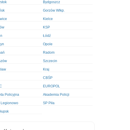
ystok
Bydgoszcz
ńsk
Gorzów Wlkp.
wice
Kielce
ków
KSP
in
Łódź
tyn
Opole
nań
Radom
szów
Szczecin
cław
Kraj
CBŚP
C
EUROPOL
ta Policyjna
Akademia Policji
 Legionowo
SP Piła
łupsk