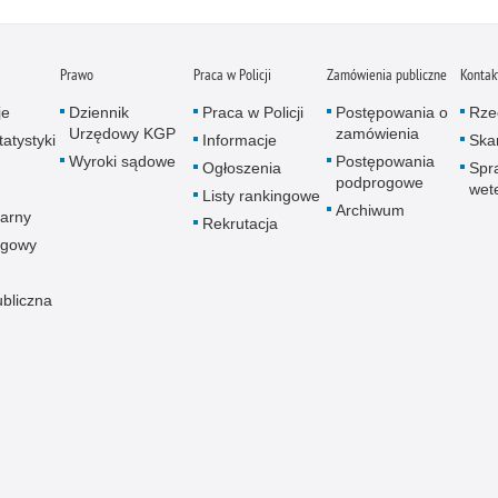
Prawo
Praca w Policji
Zamówienia publiczne
Kontak
je
Dziennik
Praca w Policji
Postępowania o
Rze
Urzędowy KGP
zamówienia
atystyki
Informacje
Skar
Wyroki sądowe
Postępowania
Ogłoszenia
Spr
podprogowe
wet
Listy rankingowe
Archiwum
arny
Rekrutacja
ogowy
ubliczna