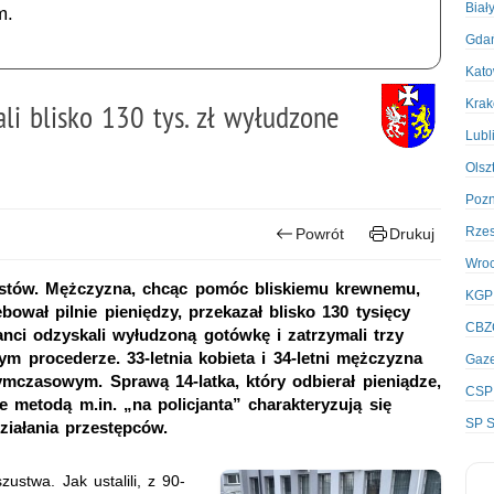
Biał
m.
Gda
Kato
Kra
li blisko 130 tys. zł wyłudzone
Lubl
Olsz
Poz
Rze
Powrót
Drukuj
Wro
zustów. Mężczyzna, chcąc pomóc bliskiemu krewnemu,
KGP
wał pilnie pieniędzy, przekazał blisko 130 tysięcy
CBZ
anci odzyskali wyłudzoną gotówkę i zatrzymali trzy
m procederze. 33-letnia kobieta i 34-letni mężczyzna
Gaze
ymczasowym. Sprawą 14-latka, który odbierał pieniądze,
CSP
 metodą m.in. „na policjanta” charakteryzują się
SP S
ałania przestępców.
ustwa. Jak ustalili, z 90-