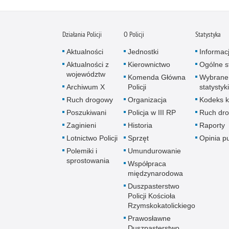
Działania Policji
O Policji
Statystyka
Aktualności
Jednostki
Informac
Aktualności z
Kierownictwo
Ogólne st
województw
Komenda Główna
Wybrane
Archiwum X
Policji
statystyki
Ruch drogowy
Organizacja
Kodeks k
Poszukiwani
Policja w III RP
Ruch dr
Zaginieni
Historia
Raporty
Lotnictwo Policji
Sprzęt
Opinia p
Polemiki i
Umundurowanie
sprostowania
Współpraca
międzynarodowa
Duszpasterstwo
Policji Kościoła
Rzymskokatolickiego
Prawosławne
Duszpasterstwo