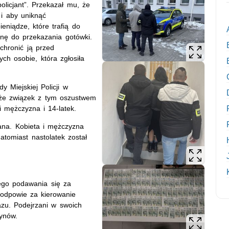
policjant”. Przekazał mu, że
i aby uniknąć
eniądze, które trafią do
nę do przekazania gotówki.
chronić ją przed
ych osobie, która zgłosiła
 Miejskiej Policji w
 że związek z tym oszustwem
i mężczyzna i 14-latek.
ana. Kobieta i mężczyzna
atomiast nastolatek został
nego podawania się za
 odpowie za kierowanie
u. Podejrzani w swoich
zynów.