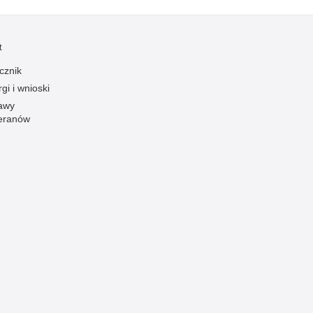
Ofiarni i odważni
Opinia publiczna
t
Oszustwa
cznik
Pedofilia, pornografia dziecięca
gi i wnioski
awy
Piractwo przemysłowe
eranów
Podrabianie znaków towarowych
Pogryzienia przez psy
Polemiki i sprostowania
Policja inaczej
Policjant z pasją
Porwania
Pożary i podpalenia
Pranie brudnych pieniędzy
Prawa człowieka