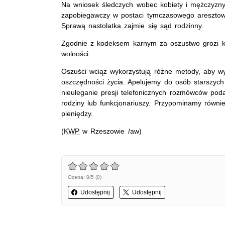
Na wniosek śledczych wobec kobiety i mężczyzn
zapobiegawczy w postaci tymczasowego aresztow
Sprawą nastolatka zajmie się sąd rodzinny.
Zgodnie z kodeksem karnym za oszustwo grozi k
wolności.
Oszuści wciąż wykorzystują różne metody, aby w
oszczędności życia. Apelujemy do osób starszych
nieuleganie presji telefonicznych rozmówców pod
rodziny lub funkcjonariuszy. Przypominamy równie
pieniędzy.
(KWP
w Rzeszowie /aw)
Ocena: 0/5 (0)
Udostępnij
Udostępnij