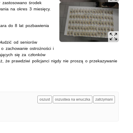
y zastosowano środek
ania na okres 3 miesięcy.
ara do 8 lat pozbawienia
yłudzić od seniorów
 o zachowanie ostrożności i
ających się za członków
ż, że prawdziwi policjanci nigdy nie proszą o przekazywanie
oszust
oszustwa na wnuczka
zatrzymani