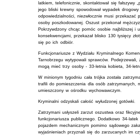
latkiem, telefonicznie, skontaktował się fałszywy „
jego bliski krewny spowodował wypadek drogowy 
odpowiedzialności, niezwłocznie musi przekazać pi
osoby poszkodowanej. Oszust przekonał mężczyz
Pokrzywdzony chcąc pomóc osobie najbliższej i u
konsekwencjami, przekazał blisko 130 tysięcy złot
się po ich odbiór.
Funkcjonariusze z Wydziału Kryminalnego Komendy
Tarnobrzegu wytypowali sprawców. Podejrzewali,
mogą mieć trzy osoby - 33-letnia kobieta, 34-letn
W minionym tygodniu cała trójka została zatrzym
trafili do pomieszczenia dla osób zatrzymanych, n
umieszczony w ośrodku wychowawczym.
Kryminalni odzyskali całość wyłudzonej gotówki.
Zatrzymani usłyszeli zarzut oszustwa oraz fikcyj
funkcjonariusza publicznego. Dodatkowo 34-latek
pojazdem mechanicznym pomimo sądowego zakaz
wyjaśnieniach przyznali się do zarzucanych im c