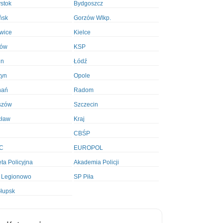
ystok
Bydgoszcz
ńsk
Gorzów Wlkp.
wice
Kielce
ków
KSP
in
Łódź
tyn
Opole
nań
Radom
szów
Szczecin
cław
Kraj
CBŚP
C
EUROPOL
ta Policyjna
Akademia Policji
 Legionowo
SP Piła
łupsk