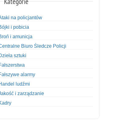
Kategorie
Ataki na policjantów
Bójki i pobicia
Broń i amunicja
Centralne Biuro Śledcze Policji
Dzieła sztuki
Fałszerstwa
Fałszywe alarmy
Handel ludźmi
Jakość i zarządzanie
Kadry
Kobiety w Policji
Korupcja
Kradzież