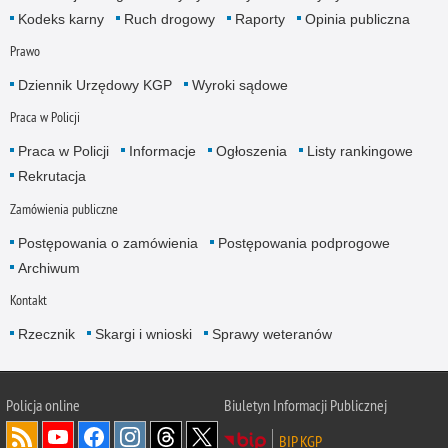
Kodeks karny
Ruch drogowy
Raporty
Opinia publiczna
Prawo
Dziennik Urzędowy KGP
Wyroki sądowe
Praca w Policji
Praca w Policji
Informacje
Ogłoszenia
Listy rankingowe
Rekrutacja
Zamówienia publiczne
Postępowania o zamówienia
Postępowania podprogowe
Archiwum
Kontakt
Rzecznik
Skargi i wnioski
Sprawy weteranów
Policja
online
Biuletyn Informacji Publicznej
BIP KGP