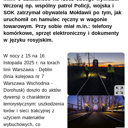
Wczoraj np. wspólny patrol Policji, wojska i
SOK zatrzymał obywatela Mołdawii po tym, jak
uruchomił on hamulec ręczny w wagonie
towarowym. Przy sobie miał m.in.: telefony
komórkowe, sprzęt elektroniczny i dokumenty
w języku rosyjskim.
W nocy z 15 na 16
listopada 2025 r. na torach
linii Warszawa - Dęblin
(linia kolejowa nr 7
Warszawa Wschodnia -
Dorohusk) doszło do aktów
dywersji o charakterze
terrorystycznym: uszkodzenia
torów i sieci trakcyjnej z
użyciem materiałów
wybuchowych, co