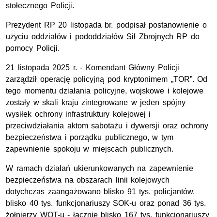
stołecznego Policji.
Prezydent RP 20 listopada br. podpisał postanowienie o
użyciu oddziałów i pododdziałów Sił Zbrojnych RP do
pomocy Policji.
21 listopada 2025 r. - Komendant Główny Policji
zarządził operację policyjną pod kryptonimem „TOR”. Od
tego momentu działania policyjne, wojskowe i kolejowe
zostały w skali kraju zintegrowane w jeden spójny
wysiłek ochrony infrastruktury kolejowej i
przeciwdziałania aktom sabotażu i dywersji oraz ochrony
bezpieczeństwa i porządku publicznego, w tym
zapewnienie spokoju w miejscach publicznych.
W ramach działań ukierunkowanych na zapewnienie
bezpieczeństwa na obszarach linii kolejowych
dotychczas zaangażowano blisko 91
tys.
policjantów,
blisko 40 tys. funkcjonariuszy
SOK
-u oraz ponad 36 tys.
żołnierzy
WOT
-u - łącznie blisko 167 tys. funkcjonariuszy