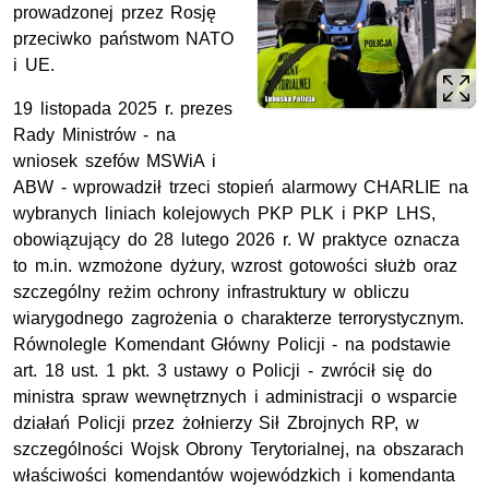
prowadzonej przez Rosję
przeciwko państwom NATO
i
UE
.
19 listopada 2025 r. prezes
Rady Ministrów - na
wniosek szefów
MSWiA
i
ABW
- wprowadził trzeci stopień alarmowy CHARLIE na
wybranych liniach kolejowych
PKP
PLK i PKP LHS,
obowiązujący do 28 lutego 2026 r. W praktyce oznacza
to
m.in.
wzmożone dyżury, wzrost gotowości służb oraz
szczególny reżim ochrony infrastruktury w obliczu
wiarygodnego zagrożenia o charakterze terrorystycznym.
Równolegle Komendant Główny Policji - na podstawie
art.
18
ust.
1
pkt.
3 ustawy o Policji - zwrócił się do
ministra spraw wewnętrznych i administracji o wsparcie
działań Policji przez żołnierzy Sił Zbrojnych
RP
, w
szczególności Wojsk Obrony Terytorialnej, na obszarach
właściwości komendantów wojewódzkich i komendanta