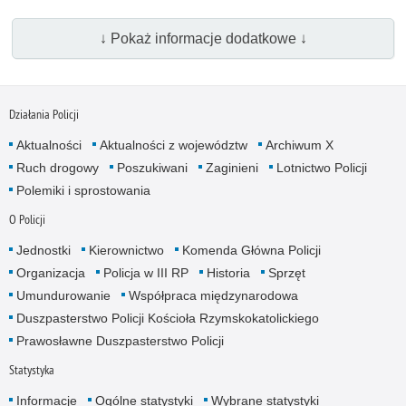
↓ Pokaż informacje dodatkowe ↓
Działania Policji
Aktualności
Aktualności z województw
Archiwum X
Ruch drogowy
Poszukiwani
Zaginieni
Lotnictwo Policji
Polemiki i sprostowania
O Policji
Jednostki
Kierownictwo
Komenda Główna Policji
Organizacja
Policja w III RP
Historia
Sprzęt
Umundurowanie
Współpraca międzynarodowa
Duszpasterstwo Policji Kościoła Rzymskokatolickiego
Prawosławne Duszpasterstwo Policji
Statystyka
Informacje
Ogólne statystyki
Wybrane statystyki